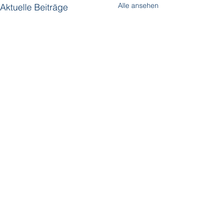
Alle ansehen
Aktuelle Beiträge
Kommentare
SeaDream Yacht