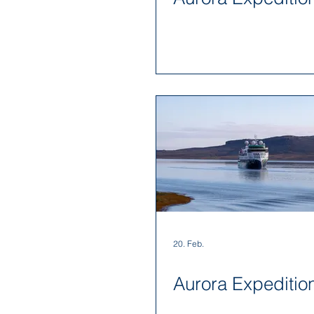
The Ritz-Carlton Yacht Collection
20. Feb.
Aurora Expeditio