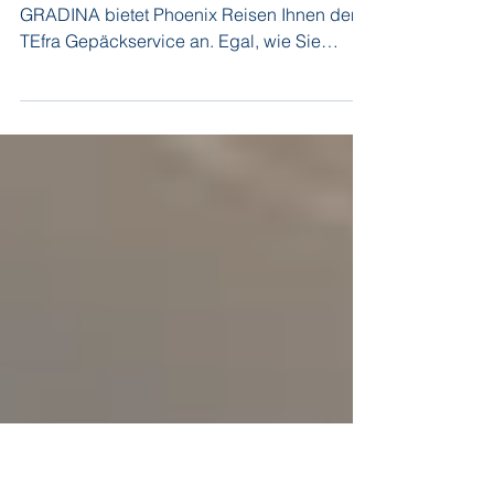
Phoenix Reisen
Auch bei den Kreuzfahrten mit der
GRADINA bietet Phoenix Reisen Ihnen den
TEfra Gepäckservice an. Egal, wie Sie
reisen, ob mit dem Auto, per Bus, Bahn oder
mit dem Flugzeug, Sie müssen keine
schweren Koffer mehr tragen. Ihr Gepäck
wird vor Ihrer Haustür abgeholt und wieder
zurück gebracht. Zusammen mit Ihren
Reiseunterlagen erhalten Sie ausführliche
Informationen.