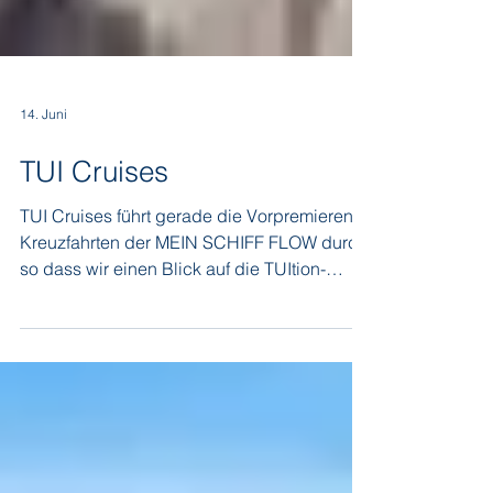
14. Juni
TUI Cruises
TUI Cruises führt gerade die Vorpremieren-
Kreuzfahrten der MEIN SCHIFF FLOW durch,
so dass wir einen Blick auf die TUItion-
Klasse werfen konnten. Verglichen mit der
MEIN SCHIFF 3 z.B. hat die MEIN SCHIFF
FLOW bei 40m mehr Länge und 50% mehr
umbautem Raum für ca. 50% mehr
Passagiere Platz. Aber die TUItion-Klass ist
nicht nur größer, sie ist auch komplett anders