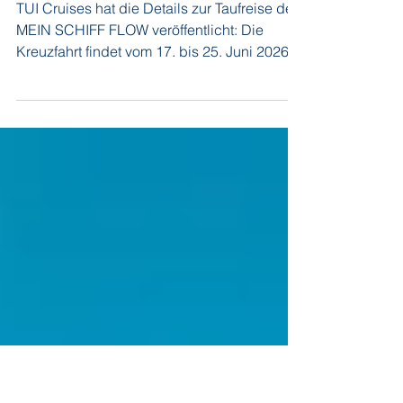
2. Mai
TUI Cruises
TUI Cruises hat die Details zur Taufreise der
MEIN SCHIFF FLOW veröffentlicht: Die
Kreuzfahrt findet vom 17. bis 25. Juni 2026
und führt von Triest nach Mallorca. Unter
dem Motto "Go with the Flow" wird das Schiff
selbst zur Bühne: tagsüber als Festival,
abends als emotionaler Höhepunkt in einer
eindrucksvollen Taufshow. Diesmal steht
das individuelle Erlebnis in den Mittelpunkt:
Die Taufzeremonie verteilt sich auf
verschiedene Orte an Bord. Sie entscheiden
selbst, wie inte