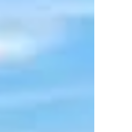
aufgebaut: Das Hauptrestaurant ist in die
Schiffsmitte gerückt und hat leider keine
Außenterrasse mehr. Es gibt