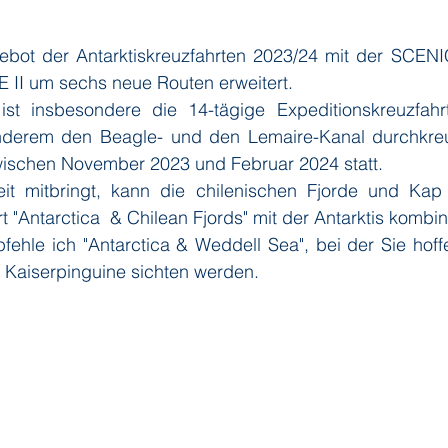
ebot der Antarktiskreuzfahrten 2023/24 mit der SCEN
ditions
Orient Express
Paul Gauguin Cruises
Phoeni
II um sechs neue Routen erweitert.
ist insbesondere die 14-tägige Expeditionskreuzfahrt 
nderem den Beagle- und den Lemaire-Kanal durchkreuzt
 Seven Seas Cruises
Running on Waves
Sailing-Classics
wischen November 2023 und Februar 2024 statt. 
t mitbringt, kann die chilenischen Fjorde und Kap 
 "Antarctica  & Chilean Fjords" mit der Antarktis kombin
Yacht Club
Silhouette Cruises
Silversea
Star Clipper
ehle ich "Antarctica & Weddell Sea", bei der Sie hoffe
 Kaiserpinguine sichten werden.