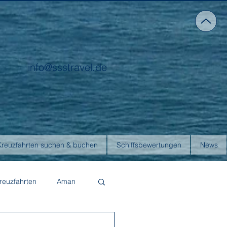
info@ssstravel.de
Kreuzfahrten suchen & buchen
Schiffsbewertungen
News
reuzfahrten
Aman
Four Seasons Yachts