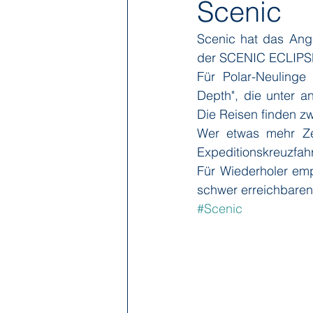
Scenic
Scenic hat das Ang
Hapag-Lloyd Cruises
HX Expe
der SCENIC ECLIPSE 
Für Polar-Neulinge 
Depth", die unter a
Poseidon Expeditions
Regent
Die Reisen finden z
Wer etwas mehr Zei
Expeditionskreuzfahrt
Sea Cloud Cruises
SeaDream 
Für Wiederholer empf
schwer erreichbaren
#Scenic
The Ritz-Carlton Yacht Collection