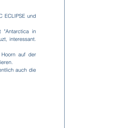
IC ECLIPSE und 
x Reisen
Ponant
"Antarctica in 
, interessant. 
Scenic
Seabourn
Hoorn auf der 
ieren. 
s
Swan Hellenic
ntlich auch die 