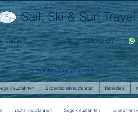
Sail, Ski & Sun Travel
ersönlich!
Tel.0172/8142687
Welches Schiff passt zu mir?
Segelkreuzfahrten
Expeditionskreuzfahrten
Reiseziele
e
Yacht-Kreuzfahrten
Segelkreuzfahrten
Expeditionsk
ons
Australis
Celebrity Cruises
Emerald Cruises