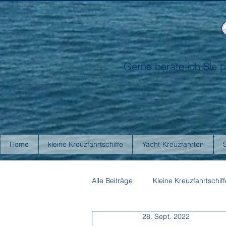
Gerne berate ich Sie p
Home
kleine Kreuzfahrtschiffe
Yacht-Kreuzfahrten
Alle Beiträge
Kleine Kreuzfahrtschiff
28. Sept. 2022
Antarctica21
Aurora Expediti