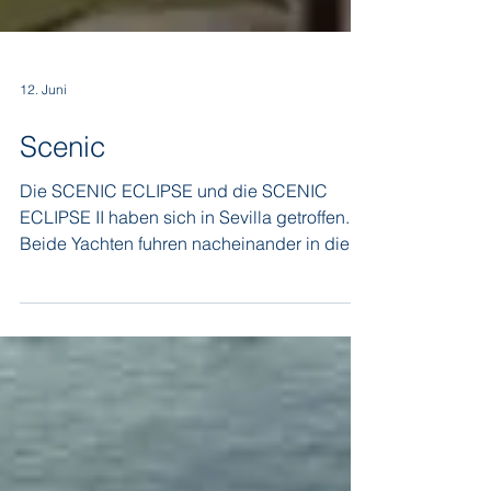
12. Juni
Scenic
Die SCENIC ECLIPSE und die SCENIC
ECLIPSE II haben sich in Sevilla getroffen.
Beide Yachten fuhren nacheinander in die
Stadt am Gualdalquivir, wo die Passage des
Flusses schon ein besonderer Höhepunkt
ist. Die SCENIC ECLIPSE und ihre
Schwester lagen Bug an Bug direkt am
historischen Argentinien-Pavillon.