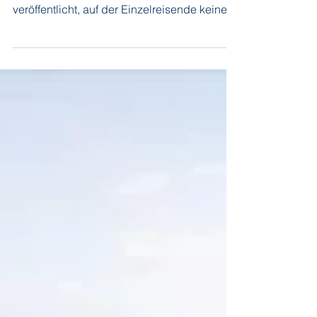
Scenic
Scenic hat weitere Kreuzfahrten der SCENIC
ECLIPSE und der SCENIC ECLIPSE II
veröffentlicht, auf der Einzelreisende keinen
Zuschlag zahlen. zusätzlich zu den von mir
am 7. April veröffentlichten Kreuzfahrten sind
es nachfolgende: 3. bis 14. April 2026,
SCENIC ECLIPSE II, Barcelona bis Lissabon
31. Juli bis 12. August 2026, SCENIC
ECLIPSE II, London bis Stockholm