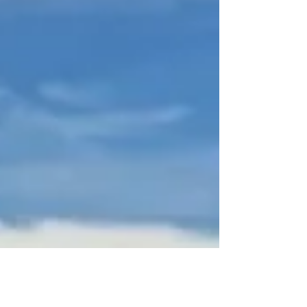
sind um bis zu 6.020 Euro p.P. reduziert.
Außerdem erhalten Sie ein kostenloses
Upgrade von der Verandah Suite auf eine
Deluxe Verandah Suite: 9. Juli 2026,
SCENIC ECLIPSE II, „Wine & Culinary
Delights of Spain, Portugal and France“,
Malaga bis Bordeaux, 11.235 Euro p.P. 20.
Juli 2026, SCENIC ECLIPSE II, „Wonders of
Europe: Bordeaux to London“, Bordeaux bis