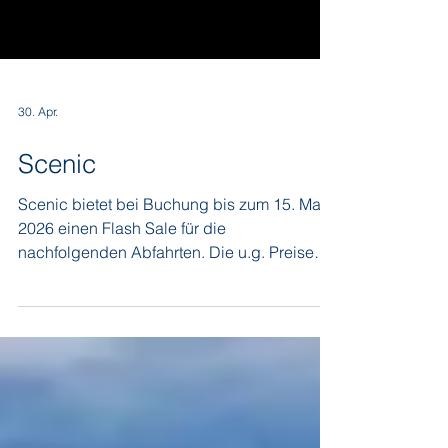
30. Apr.
Scenic
Scenic bietet bei Buchung bis zum 15. Mai
2026 einen Flash Sale für die
nachfolgenden Abfahrten. Die u.g. Preise