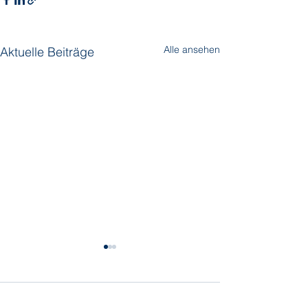
Alle ansehen
Aktuelle Beiträge
Kommentare
Silversea