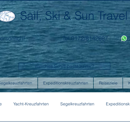
Sail, Ski & Sun Travel
ersönlich!
Tel.0172/8142687
Welches Schiff passt zu mir?
Segelkreuzfahrten
Expeditionskreuzfahrten
Reiseziele
e
Yacht-Kreuzfahrten
Segelkreuzfahrten
Expeditionsk
ons
Australis
Celebrity Cruises
Emerald Cruises