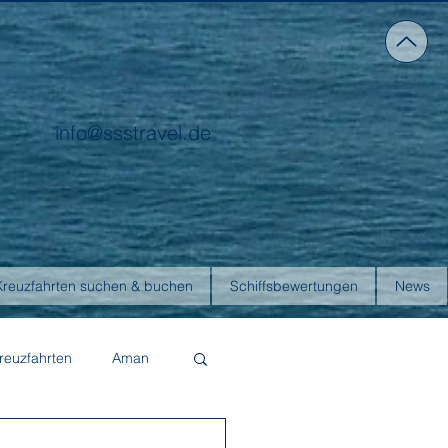
info@ssstravel.de
Kreuzfahrten suchen & buchen
Schiffsbewertungen
News
reuzfahrten
Aman
Four Seasons Yachts