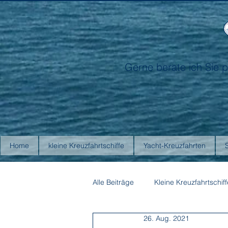
Gerne berate ich Sie p
Home
kleine Kreuzfahrtschiffe
Yacht-Kreuzfahrten
Alle Beiträge
Kleine Kreuzfahrtschiff
26. Aug. 2021
Antarctica21
Aurora Expediti