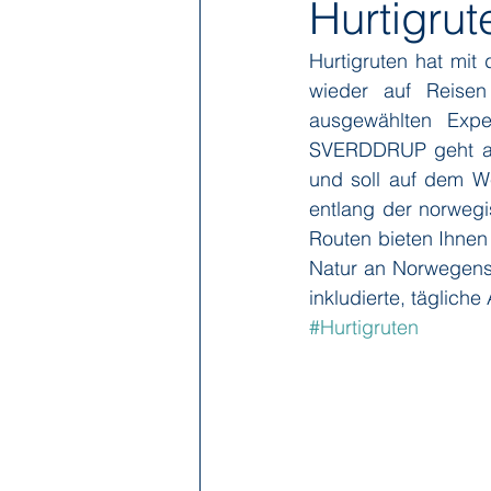
Hurtigrut
Hurtigruten hat mi
Hapag-Lloyd Cruises
HX Expe
wieder auf Reisen 
ausgewählten Expe
SVERDDRUP geht ab
Poseidon Expeditions
Regent
und soll auf dem We
entlang der norwegi
Routen bieten Ihnen 
Sea Cloud Cruises
SeaDream 
Natur an Norwegens
inkludierte, tägliche
#Hurtigruten
The Ritz-Carlton Yacht Collection