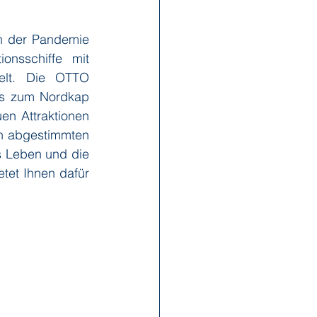
h der Pandemie 
x Reisen
Ponant
nsschiffe mit 
elt. Die OTTO 
s zum Nordkap 
Scenic
Seabourn
en Attraktionen 
n abgestimmten 
s Leben und die 
s
Swan Hellenic
et Ihnen dafür 