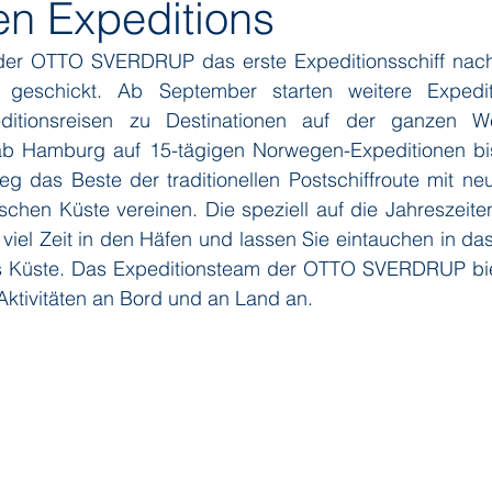
en Expeditions
t der OTTO SVERDRUP das erste Expeditionsschiff nac
ditions
Orient Express
Paul Gauguin Cruises
Phoeni
geschickt. Ab September starten weitere Expeditio
ditionsreisen zu Destinationen auf der ganzen W
 Hamburg auf 15-tägigen Norwegen-Expeditionen bi
 Seven Seas Cruises
Running on Waves
Sailing-Classics
g das Beste der traditionellen Postschiffroute mit neu
schen Küste vereinen. Die speziell auf die Jahreszeite
viel Zeit in den Häfen und lassen Sie eintauchen in da
Yacht Club
Silhouette Cruises
Silversea
Star Clipper
 Küste. Das Expeditionsteam der OTTO SVERDRUP biet
 Aktivitäten an Bord und an Land an. 