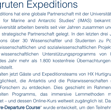
gruten Expeditions
itions hat eine globale Partnerschaft mit der Universitä
ditions
Orient Express
Paul Gauguin Cruises
Phoeni
te for Marine and Antarctic Studies" (IMAS) bekann
iversität arbeiten bereits seit vier Jahren zusammen u
 strategische Partnerschaft gelegt. In den letzten drei 
 Seven Seas Cruises
Running on Waves
Sailing-Classics
tions über 30 Wissenschaftler und Studenten zu Pol
issenschaftlichen und sozialwissenschaftlichen Projekt
 wissenschaftlichen Unterstützungsprogramms von H
Yacht Club
Silhouette Cruises
Silversea
Star Clipper
des Jahr mehr als 1.800 kostenfreie Übernachtungen 
stellt. 
lten jetzt Gäste und Expeditionsteams von HX Hurtigrut
glichkeit, die Antarktis und die Polarwissenschaften
 Forschern zu entdecken. Dies geschieht im Rahmen 
ckelten Programms, das immersive Lernmethoden mi
et – und dessen Online-Kurs weltweit zugänglich ist. D
re-Departure Course
“ wurde entwickelt, um den Teilneh