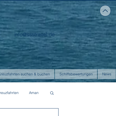
info@ssstravel.de
Kreuzfahrten suchen & buchen
Schiffsbewertungen
News
reuzfahrten
Aman
Four Seasons Yachts