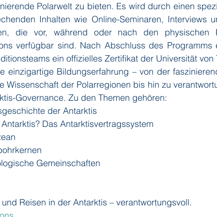
inierende Polarwelt zu bieten. Es wird durch einen spezi
echenden Inhalten wie Online-Seminaren, Interviews 
en, die vor, während oder nach den physischen 
ions verfügbar sind. Nach Abschluss des Programms e
tionsteams ein offizielles Zertifikat der Universität vo
e einzigartige Bildungserfahrung – von der faszinieren
die Wissenschaft der Polarregionen bis hin zu verantwo
rktis-Governance. Zu den Themen gehören:
geschichte der Antarktis
Antarktis? Das Antarktisvertragssystem
zean
bohrkernen
ologische Gemeinschaften
und Reisen in der Antarktis – verantwortungsvoll.
ions