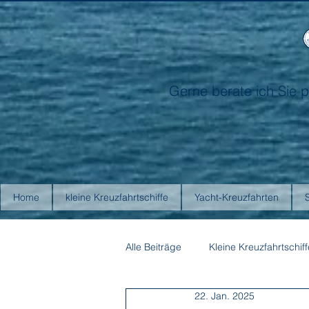
Gerne berate ich Sie p
Home
kleine Kreuzfahrtschiffe
Yacht-Kreuzfahrten
Alle Beiträge
Kleine Kreuzfahrtschiff
22. Jan. 2025
Antarctica21
Aurora Expediti