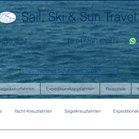
Sail, Ski & Sun Travel
ersönlich!
Tel.0172/8142687
Welches Schiff passt zu mir?
Segelkreuzfahrten
Expeditionskreuzfahrten
Reiseziele
e
Yacht-Kreuzfahrten
Segelkreuzfahrten
Expeditionsk
ons
Australis
Celebrity Cruises
Emerald Cruises