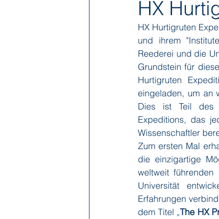
HX Hurti
HX Hurtigruten Exped
Hapag-Lloyd Cruises
HX Expe
und ihrem "Institu
Reederei und die Un
Grundstein für diese
Poseidon Expeditions
Regent
Hurtigruten Expedi
eingeladen, um an w
Dies ist Teil des
Sea Cloud Cruises
SeaDream 
Expeditions, das je
Wissenschaftler bereit
Zum ersten Mal erha
The Ritz-Carlton Yacht Collection
die einzigartige Mö
weltweit führenden
Universität entwi
Erfahrungen verbind
dem Titel „
The HX P