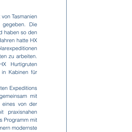
t von Tasmanien 
x Reisen
Ponant
t gegeben. Die 
nd haben so den 
Jahren hatte HX 
Scenic
Seabourn
arexpeditionen 
en zu arbeiten. 
X Hurtigruten 
s
Swan Hellenic
in Kabinen für 
en Expeditions 
 gemeinsam mit 
eines von der 
t praxisnahen 
as Programm mit 
mern modernste 