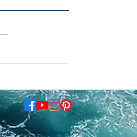
/472820
info@ssstravel.de