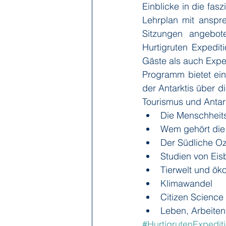
Einblicke in die fasz
Lehrplan mit anspr
Sitzungen angebot
Hurtigruten Expedit
Gäste als auch Expedi
Programm bietet ein
der Antarktis über 
Tourismus und Anta
Die Menschheits
Wem gehört die 
Der Südliche O
Studien von Eis
Tierwelt und ök
Klimawandel
Citizen Science
Leben, Arbeiten 
#HurtigrutenExpedit