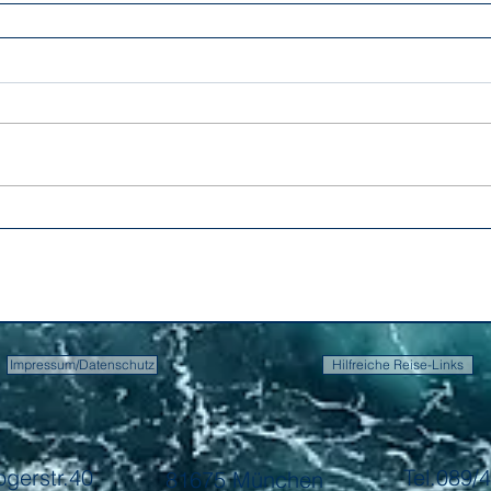
Impressum/Datenschutz
Hilfreiche Reise-Links
ogerstr.40
Tel.089
81675 München