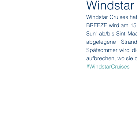
Windstar
Windstar Cruises ha
Hapag-Lloyd Cruises
HX Expe
BREEZE wird am 15.M
Sun" ab/bis Sint Ma
abgelegene Strän
Poseidon Expeditions
Regent
Spätsommer wird di
aufbrechen, wo sie d
#WindstarCruises
Sea Cloud Cruises
SeaDream 
The Ritz-Carlton Yacht Collection