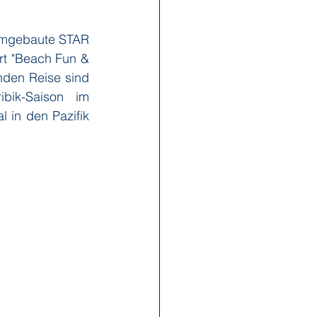
umgebaute STAR 
x Reisen
Ponant
t "Beach Fun & 
nden Reise sind 
ik-Saison im 
Scenic
Seabourn
n den Pazifik 
s
Swan Hellenic