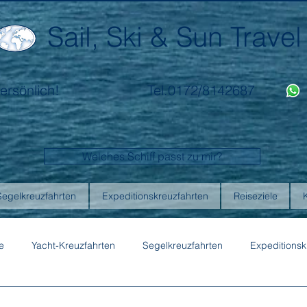
Sail, Ski & Sun Travel
ersönlich!
Tel.0172/8142687
Welches Schiff passt zu mir?
Segelkreuzfahrten
Expeditionskreuzfahrten
Reiseziele
e
Yacht-Kreuzfahrten
Segelkreuzfahrten
Expeditionsk
ons
Australis
Celebrity Cruises
Emerald Cruises