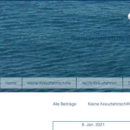
Gerne berate ich Sie p
Home
kleine Kreuzfahrtschiffe
Yacht-Kreuzfahrten
Alle Beiträge
Kleine Kreuzfahrtschiff
8. Jan. 2021
Antarctica21
Aurora Expediti