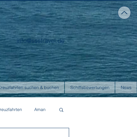
info@ssstravel.de
Kreuzfahrten suchen & buchen
Schiffsbewertungen
News
reuzfahrten
Aman
Four Seasons Yachts