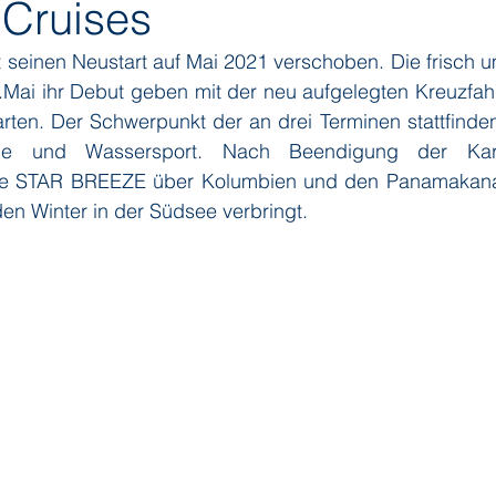
 Cruises
t seinen Neustart auf Mai 2021 verschoben. Die frisch 
ditions
Orient Express
Paul Gauguin Cruises
Phoeni
ai ihr Debut geben mit der neu aufgelegten Kreuzfahr
arten. Der Schwerpunkt der an drei Terminen stattfinde
de und Wassersport. Nach Beendigung der Karib
 Seven Seas Cruises
Running on Waves
Sailing-Classics
e STAR BREEZE über Kolumbien und den Panamakanal i
en Winter in der Südsee verbringt.
Yacht Club
Silhouette Cruises
Silversea
Star Clipper