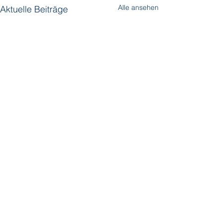
Alle ansehen
Aktuelle Beiträge
Kommentare
Windstar Cruise
SeaDream Yacht Club