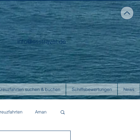
info@ssstravel.de
Kreuzfahrten suchen & buchen
Schiffsbewertungen
News
reuzfahrten
Aman
Four Seasons Yachts