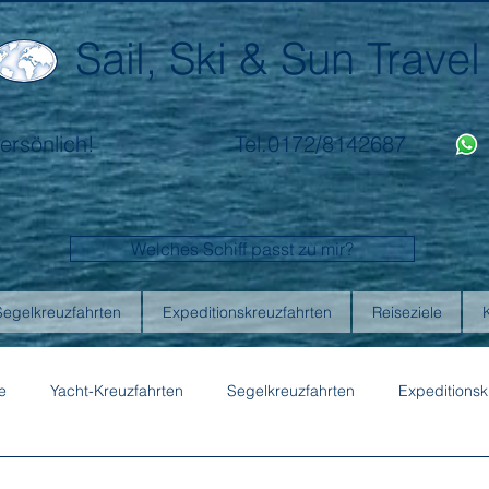
Sail, Ski & Sun Travel
ersönlich!
Tel.0172/8142687
Welches Schiff passt zu mir?
Segelkreuzfahrten
Expeditionskreuzfahrten
Reiseziele
e
Yacht-Kreuzfahrten
Segelkreuzfahrten
Expeditionsk
ons
Australis
Celebrity Cruises
Emerald Cruises