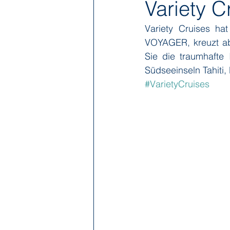
Variety C
Variety Cruises hat
Hapag-Lloyd Cruises
HX Expe
VOYAGER, kreuzt ab
Sie die traumhafte
Südseeinseln Tahiti,
Poseidon Expeditions
Regent
#VarietyCruises
Sea Cloud Cruises
SeaDream 
The Ritz-Carlton Yacht Collection