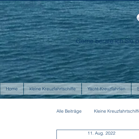
Gerne berate ich Sie p
Home
kleine Kreuzfahrtschiffe
Yacht-Kreuzfahrten
Alle Beiträge
Kleine Kreuzfahrtschiff
11. Aug. 2022
Antarctica21
Aurora Expediti