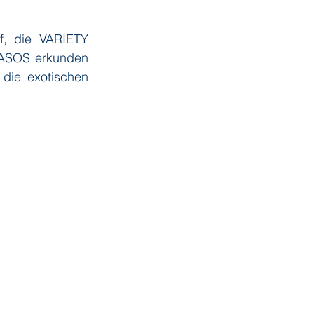
f, die VARIETY 
x Reisen
Ponant
GASOS erkunden 
die exotischen 
Scenic
Seabourn
s
Swan Hellenic