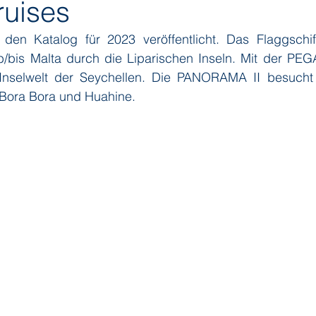
ruises
 den Katalog für 2023 veröffentlicht. Das Flaggschif
ditions
Orient Express
Paul Gauguin Cruises
Phoeni
/bis Malta durch die Liparischen Inseln. Mit der PE
 Inselwelt der Seychellen. Die PANORAMA II besucht 
 Bora Bora und Huahine. 
 Seven Seas Cruises
Running on Waves
Sailing-Classics
Yacht Club
Silhouette Cruises
Silversea
Star Clipper