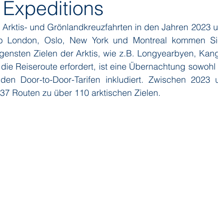
 Expeditions
28 Arktis- und Grönlandkreuzfahrten in den Jahren 2023 u
ditions
Orient Express
Paul Gauguin Cruises
Phoeni
 Ab London, Oslo, New York und Montreal kommen S
egensten Zielen der Arktis, wie z.B. Longyearbyen, Kan
die Reiseroute erfordert, ist eine Übernachtung sowohl 
 Seven Seas Cruises
Running on Waves
Sailing-Classics
den Door-to-Door-Tarifen inkludiert. Zwischen 2023 
37 Routen zu über 110 arktischen Zielen. 
Yacht Club
Silhouette Cruises
Silversea
Star Clipper