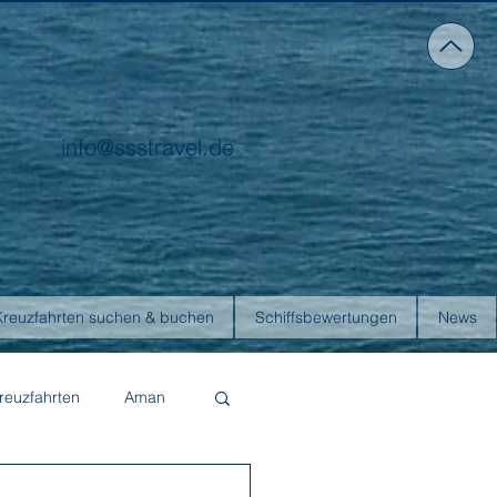
info@ssstravel.de
Kreuzfahrten suchen & buchen
Schiffsbewertungen
News
reuzfahrten
Aman
Four Seasons Yachts