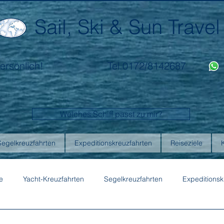
Sail, Ski & Sun Travel
ersönlich!
Tel.0172/8142687
Welches Schiff passt zu mir?
Segelkreuzfahrten
Expeditionskreuzfahrten
Reiseziele
e
Yacht-Kreuzfahrten
Segelkreuzfahrten
Expeditionsk
ons
Australis
Celebrity Cruises
Emerald Cruises