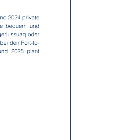
nd 2024 private 
x Reisen
Ponant
ie bequem und 
gerlussuaq oder 
bei den Port-to-
Scenic
Seabourn
und 2025 plant 
s
Swan Hellenic