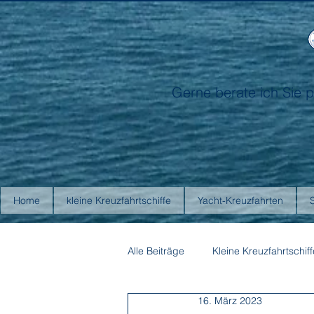
Gerne berate ich Sie p
Home
kleine Kreuzfahrtschiffe
Yacht-Kreuzfahrten
Alle Beiträge
Kleine Kreuzfahrtschiff
16. März 2023
Antarctica21
Aurora Expediti