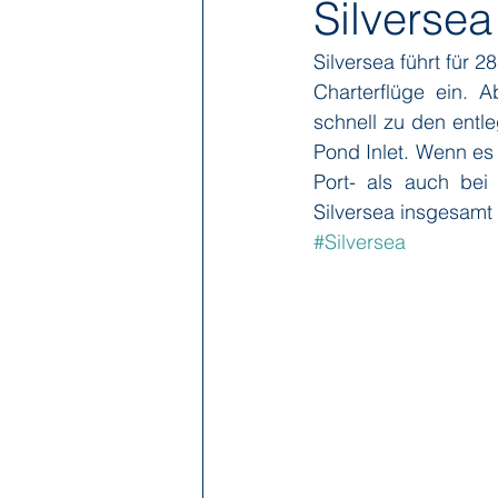
Silversea
Silversea führt für 
Hapag-Lloyd Cruises
HX Expe
Charterflüge ein.
schnell zu den entl
Pond Inlet. Wenn es 
Poseidon Expeditions
Regent
Port- als auch bei 
Silversea insgesamt 
#Silversea
Sea Cloud Cruises
SeaDream 
The Ritz-Carlton Yacht Collection