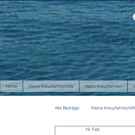
Gerne berate ich Sie p
Home
kleine Kreuzfahrtschiffe
Yacht-Kreuzfahrten
Alle Beiträge
Kleine Kreuzfahrtschiff
19. Feb.
Antarctica21
Aurora Expediti