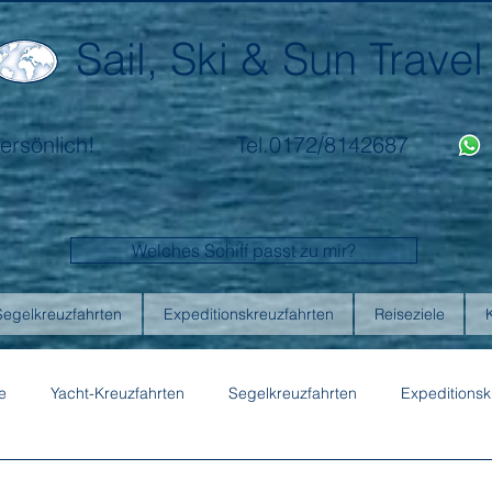
Sail, Ski & Sun Travel
ersönlich!
Tel.0172/8142687
Welches Schiff passt zu mir?
Segelkreuzfahrten
Expeditionskreuzfahrten
Reiseziele
e
Yacht-Kreuzfahrten
Segelkreuzfahrten
Expeditionsk
ons
Australis
Celebrity Cruises
Emerald Cruises