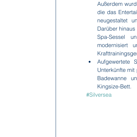
Außerdem wurde
die das Enterta
neugestaltet u
Darüber hinaus 
Spa-Sessel un
modernisiert u
Krafttrainingsge
Aufgewertete S
Unterkünfte mit
Badewanne und
Kingsize-Bett.
#Silversea