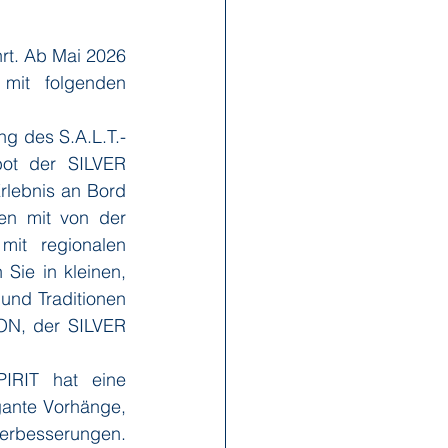
t. Ab Mai 2026 
x Reisen
Ponant
it folgenden 
g des S.A.L.T.-
Scenic
Seabourn
ot der SILVER 
lebnis an Bord 
en mit von der 
s
Swan Hellenic
mit regionalen 
Sie in kleinen, 
nd Traditionen 
ON, der SILVER 
IRIT hat eine 
gante Vorhänge, 
rbesserungen. 