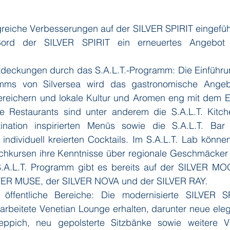
greiche Verbesserungen auf der SILVER SPIRIT eingeführ
ditions
Orient Express
Paul Gauguin Cruises
Phoeni
ord der SILVER SPIRIT ein erneuertes Angebot m
tdeckungen durch das S.A.L.T.-Programm: Die Einführun
 Seven Seas Cruises
Running on Waves
Sailing-Classics
amms von Silversea wird das gastronomische Angeb
ereichern und lokale Kultur und Aromen eng mit dem Er
e Restaurants sind unter anderem die S.A.L.T. Kitch
Yacht Club
Silhouette Cruises
Silversea
Star Clipper
tination inspirierten Menüs sowie die S.A.L.T. Bar 
individuell kreierten Cocktails. Im S.A.L.T. Lab können 
hkursen ihre Kenntnisse über regionale Geschmäcker u
 S.A.L.T. Programm gibt es bereits auf der SILVER MO
ER MUSE, der SILVER NOVA und der SILVER RAY.
 öffentliche Bereiche: Die modernisierte SILVER SP
rarbeitete Venetian Lounge erhalten, darunter neue ele
ppich, neu gepolsterte Sitzbänke sowie weitere Ve