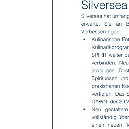
Silversea
Silversea hat umfan
Hapag-Lloyd Cruises
HX Expe
erwartet Sie an B
Verbesserungen:
Kulinarische En
Poseidon Expeditions
Regent
Kulinarikprogr
SPIRIT weiter b
verbinden. Neu
Sea Cloud Cruises
SeaDream 
jeweiligen Des
Spirituosen und 
praxisnahen Koc
The Ritz-Carlton Yacht Collection
vertiefen. Das
DAWN, der SILV
Neu gestaltete
vollständig übe
einen neuen Te