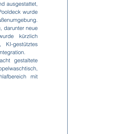
 ausgestattet, 
Pooldeck wurde 
ußenumgebung. 
, darunter neue 
rde kürzlich 
KI-gestütztes 
Integration.
ht gestaltete 
ppelwaschtisch, 
fbereich mit 