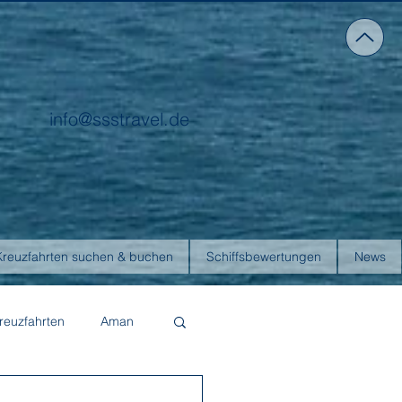
info@ssstravel.de
Kreuzfahrten suchen & buchen
Schiffsbewertungen
News
reuzfahrten
Aman
Four Seasons Yachts