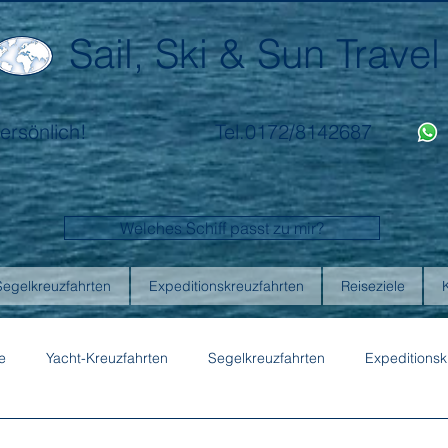
Sail, Ski & Sun Travel
ersönlich!
Tel.0172/8142687
Welches Schiff passt zu mir?
Segelkreuzfahrten
Expeditionskreuzfahrten
Reiseziele
e
Yacht-Kreuzfahrten
Segelkreuzfahrten
Expeditionsk
ons
Australis
Celebrity Cruises
Emerald Cruises