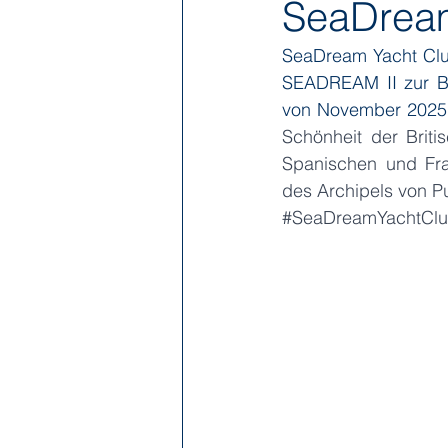
SeaDream
SeaDream Yacht Clu
Hapag-Lloyd Cruises
HX Expe
SEADREAM II zur Buc
von November 2025 b
Schönheit der Briti
Poseidon Expeditions
Regent
Spanischen und Fra
des Archipels von Pu
#SeaDreamYachtCl
Sea Cloud Cruises
SeaDream 
The Ritz-Carlton Yacht Collection