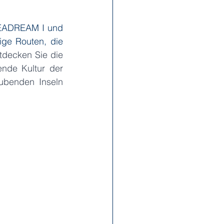
SEADREAM I und 
x Reisen
Ponant
ge Routen, die 
tdecken Sie die 
ende Kultur der 
Scenic
Seabourn
ubenden Inseln 
s
Swan Hellenic