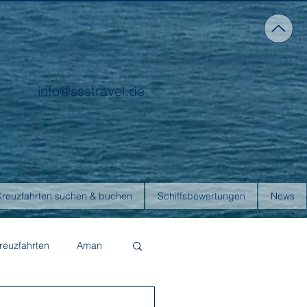
info@ssstravel.de
Kreuzfahrten suchen & buchen
Schiffsbewertungen
News
reuzfahrten
Aman
Four Seasons Yachts