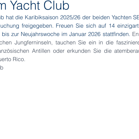
 Yacht Club
b hat die Karibiksaison 2025/26 der beiden Yachten 
ditions
Orient Express
Paul Gauguin Cruises
Phoeni
hung freigegeben. Freuen Sie sich auf 14 einzigarti
is zur Neujahrswoche im Januar 2026 stattfinden. 
En
schen Jungferninseln, tauchen Sie ein in die faszinier
 Seven Seas Cruises
Running on Waves
Sailing-Classics
nzösischen Antillen oder erkunden Sie die atembera
erto Rico.
ub
Yacht Club
Silhouette Cruises
Silversea
Star Clipper