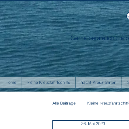
Gerne berate ich Sie p
Home
kleine Kreuzfahrtschiffe
Yacht-Kreuzfahrten
Alle Beiträge
Kleine Kreuzfahrtschiff
26. Mai 2023
Antarctica21
Aurora Expediti