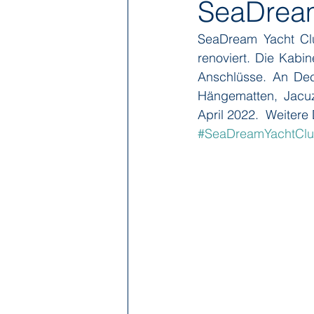
SeaDream
SeaDream Yacht Cl
Hapag-Lloyd Cruises
HX Expe
renoviert. Die Kabi
Anschlüsse. An Dec
Hängematten, Jacu
Poseidon Expeditions
Regent
April 2022.  Weitere
#SeaDreamYachtCl
Sea Cloud Cruises
SeaDream 
The Ritz-Carlton Yacht Collection