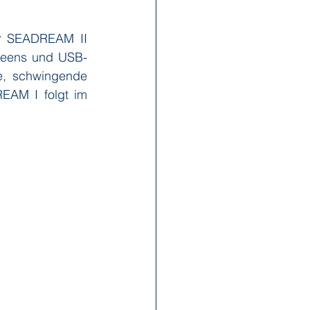
r SEADREAM II 
x Reisen
Ponant
creens und USB-
e, schwingende 
AM I folgt im 
Scenic
Seabourn
s
Swan Hellenic