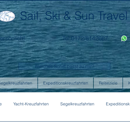
Sail, Ski & Sun Travel
ersönlich!
Tel.0172/8142687
Welches Schiff passt zu mir?
Segelkreuzfahrten
Expeditionskreuzfahrten
Reiseziele
e
Yacht-Kreuzfahrten
Segelkreuzfahrten
Expeditionsk
ons
Australis
Celebrity Cruises
Emerald Cruises