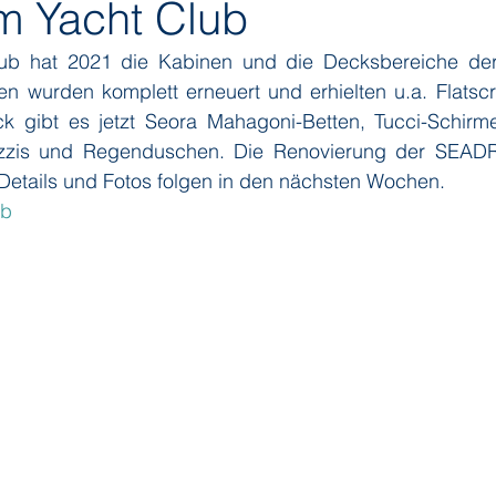
 Yacht Club
ub hat 2021 die Kabinen und die Decksbereiche de
ditions
Orient Express
Paul Gauguin Cruises
Phoeni
nen wurden komplett erneuert und erhielten u.a. Flats
k gibt es jetzt Seora Mahagoni-Betten, Tucci-Schirm
zzis und Regenduschen. Die Renovierung der SEADRE
 Seven Seas Cruises
Running on Waves
Sailing-Classics
 Details und Fotos folgen in den nächsten Wochen.
ub
Yacht Club
Silhouette Cruises
Silversea
Star Clipper