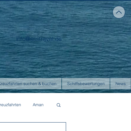
info@ssstravel.de
Kreuzfahrten suchen & buchen
Schiffsbewertungen
News
reuzfahrten
Aman
Four Seasons Yachts