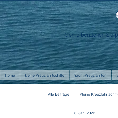
Gerne berate ich Sie p
Home
kleine Kreuzfahrtschiffe
Yacht-Kreuzfahrten
Alle Beiträge
Kleine Kreuzfahrtschiff
8. Jan. 2022
Antarctica21
Aurora Expediti