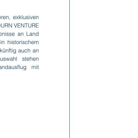
en, exklusiven 
x Reisen
Ponant
ABOURN VENTURE 
bnisse an Land 
n historischem 
Scenic
Seabourn
ünftig auch an 
swahl stehen 
ndausflug mit 
s
Swan Hellenic