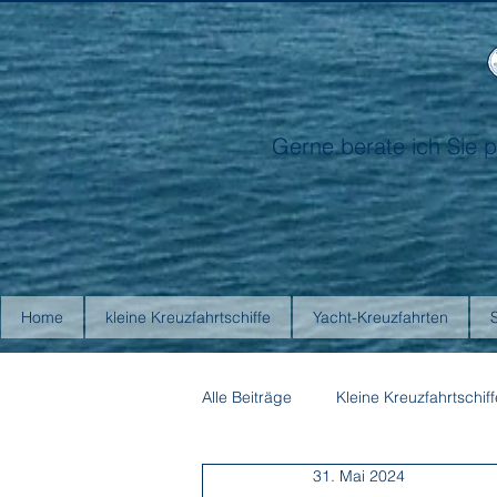
Gerne berate ich Sie p
Home
kleine Kreuzfahrtschiffe
Yacht-Kreuzfahrten
Alle Beiträge
Kleine Kreuzfahrtschiff
31. Mai 2024
Antarctica21
Aurora Expediti