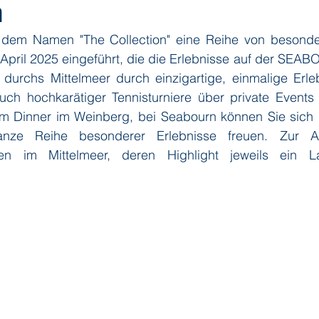
n
 dem Namen "The Collection" eine Reihe von besonder
ditions
Orient Express
Paul Gauguin Cruises
Phoeni
April 2025 eingeführt, die die Erlebnisse auf der SE
 durchs Mittelmeer durch einzigartige, einmalige Erle
h hochkarätiger Tennisturniere über private Events i
 Seven Seas Cruises
Running on Waves
Sailing-Classics
m Dinner im Weinberg, bei Seabourn können Sie sich k
nze Reihe besonderer Erlebnisse freuen. Zur Au
en im Mittelmeer, deren Highlight jeweils ein La
Yacht Club
Silhouette Cruises
Silversea
Star Clipper