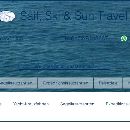
Sail, Ski & Sun Travel
ersönlich!
Tel.0172/8142687
Welches Schiff passt zu mir?
Segelkreuzfahrten
Expeditionskreuzfahrten
Reiseziele
e
Yacht-Kreuzfahrten
Segelkreuzfahrten
Expeditionsk
ons
Australis
Celebrity Cruises
Emerald Cruises