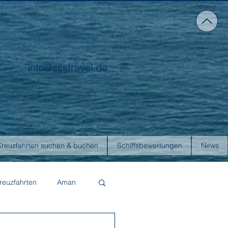
info@ssstravel.de
Kreuzfahrten suchen & buchen
Schiffsbewertungen
News
reuzfahrten
Aman
Four Seasons Yachts