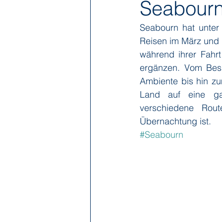
Seabour
Seabourn hat unter
Hapag-Lloyd Cruises
HX Expe
Reisen im März und 
während ihrer Fahrt
ergänzen. Vom Besuc
Poseidon Expeditions
Regent
Ambiente bis hin zu
Land auf eine ga
verschiedene Rout
Sea Cloud Cruises
SeaDream 
Übernachtung ist.
#Seabourn
The Ritz-Carlton Yacht Collection