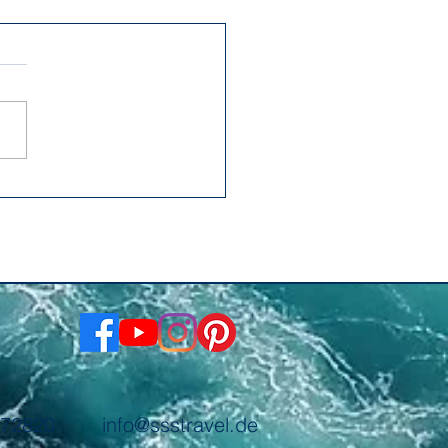
/472820
info@ssstravel.de