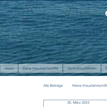
Gerne berate ich Sie p
Home
kleine Kreuzfahrtschiffe
Yacht-Kreuzfahrten
Alle Beiträge
Kleine Kreuzfahrtschiff
30. März 2023
Antarctica21
Aurora Expediti