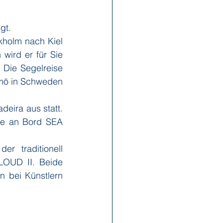
gt. 
x Reisen
Ponant
kholm nach Kiel 
ird er für Sie 
 Die Segelreise 
Scenic
Seabourn
mö in Schweden 
eira aus statt. 
s
Swan Hellenic
te an Bord SEA 
 traditionell 
OUD II. Beide 
 bei Künstlern 