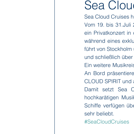
Sea Clou
Sea Cloud Cruises h
Hapag-Lloyd Cruises
HX Expe
Vom 19. bis 31.Juli 
ein Privatkonzert i
während eines exklus
Poseidon Expeditions
Regent
führt von Stockholm
und schließlich übe
Ein weitere Musikrei
Sea Cloud Cruises
SeaDream 
An Bord präsentier
CLOUD SPIRIT und 
Damit setzt Sea Cl
The Ritz-Carlton Yacht Collection
hochkarätigen Mus
Schiffe verfügen üb
sehr beliebt.
#SeaCloudCruises