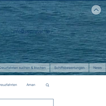
info@ssstravel.de
Kreuzfahrten suchen & buchen
Schiffsbewertungen
News
reuzfahrten
Aman
Four Seasons Yachts