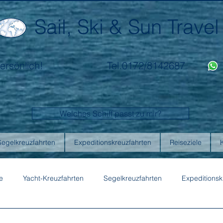
Sail, Ski & Sun Travel
ersönlich!
Tel.0172/8142687
Welches Schiff passt zu mir?
Segelkreuzfahrten
Expeditionskreuzfahrten
Reiseziele
e
Yacht-Kreuzfahrten
Segelkreuzfahrten
Expeditionsk
ons
Australis
Celebrity Cruises
Emerald Cruises