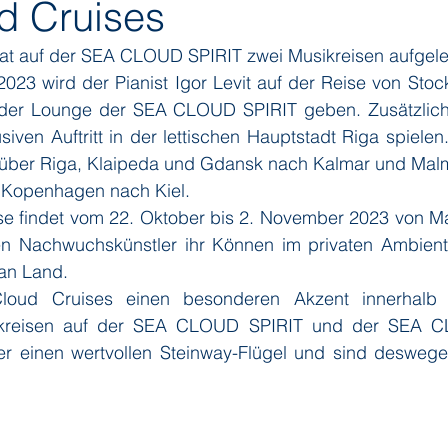
d Cruises
at auf der SEA CLOUD SPIRIT zwei Musikreisen aufgele
ditions
Orient Express
Paul Gauguin Cruises
Phoeni
2023 wird der Pianist Igor Levit auf der Reise von Stoc
n der Lounge der SEA CLOUD SPIRIT geben. Zusätzlich w
iven Auftritt in der lettischen Hauptstadt Riga spielen.
 Seven Seas Cruises
Running on Waves
Sailing-Classics
 über Riga, Klaipeda und Gdansk nach Kalmar und Mal
r Kopenhagen nach Kiel.
se findet vom 22. Oktober bis 2. November 2023 von Mad
Yacht Club
Silhouette Cruises
Silversea
Star Clipper
en Nachwuchskünstler ihr Können im privaten Ambien
an Land.
oud Cruises einen besonderen Akzent innerhalb der
ikreisen auf der SEA CLOUD SPIRIT und der SEA CL
er einen wertvollen Steinway-Flügel und sind deswegen