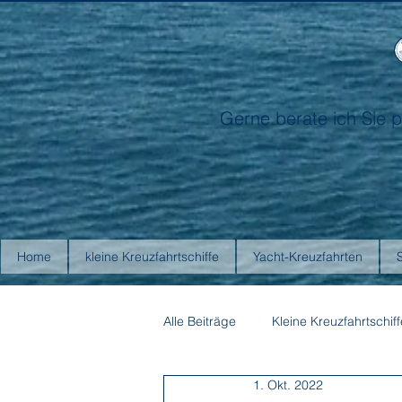
Gerne berate ich Sie p
Home
kleine Kreuzfahrtschiffe
Yacht-Kreuzfahrten
Alle Beiträge
Kleine Kreuzfahrtschiff
1. Okt. 2022
Antarctica21
Aurora Expediti