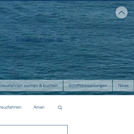
info@ssstravel.de
Kreuzfahrten suchen & buchen
Schiffsbewertungen
News
reuzfahrten
Aman
Four Seasons Yachts