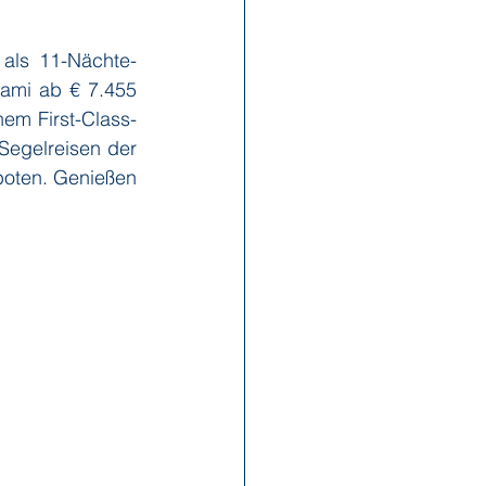
als 11-Nächte-
x Reisen
Ponant
ami ab € 7.455 
em First-Class-
Segelreisen der 
Scenic
Seabourn
oten. Genießen 
s
Swan Hellenic