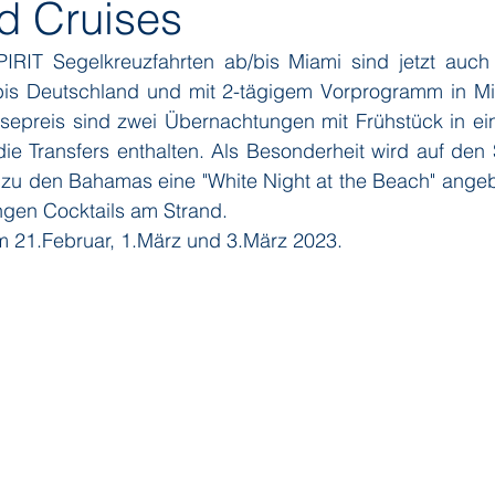
d Cruises
IT Segelkreuzfahrten ab/bis Miami sind jetzt auch 
ditions
Orient Express
Paul Gauguin Cruises
Phoeni
/bis Deutschland und mit 2-tägigem Vorprogramm in Mi
isepreis sind zwei Übernachtungen mit Frühstück in ein
ie Transfers enthalten. Als Besonderheit wird auf den 
 Seven Seas Cruises
Running on Waves
Sailing-Classics
u den Bahamas eine "White Night at the Beach" angeb
ngen Cocktails am Strand.
m 21.Februar, 1.März und 3.März 2023.
Yacht Club
Silhouette Cruises
Silversea
Star Clipper