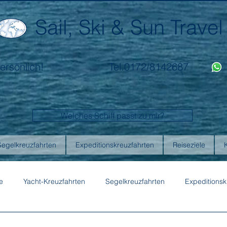
Sail, Ski & Sun Travel
ersönlich!
Tel.0172/8142687
Welches Schiff passt zu mir?
Segelkreuzfahrten
Expeditionskreuzfahrten
Reiseziele
e
Yacht-Kreuzfahrten
Segelkreuzfahrten
Expeditionsk
ons
Australis
Celebrity Cruises
Emerald Cruises