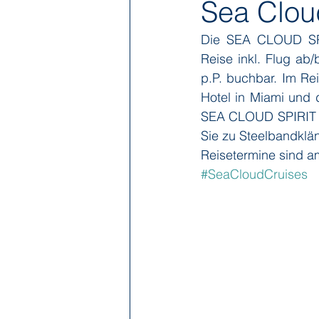
Sea Clou
Die SEA CLOUD SPIR
Hapag-Lloyd Cruises
HX Expe
Reise inkl. Flug ab
p.P. buchbar. Im Re
Hotel in Miami und d
Poseidon Expeditions
Regent
SEA CLOUD SPIRIT z
Sie zu Steelbandklä
Reisetermine sind a
Sea Cloud Cruises
SeaDream 
#SeaCloudCruises
The Ritz-Carlton Yacht Collection