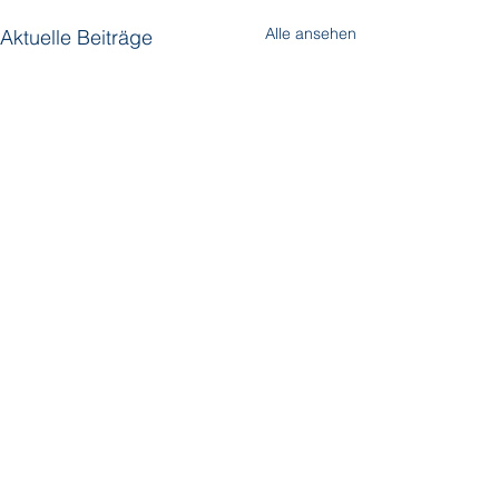
Alle ansehen
Aktuelle Beiträge
Kommentare
Star Clippers
Orient Express