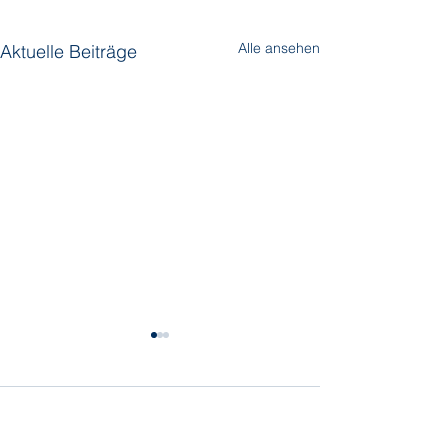
Alle ansehen
Aktuelle Beiträge
Kommentare
Star Clippers
Orient Express