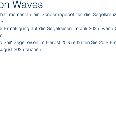
on Waves
at momentan ein Sonderangebot für die Segelkreuzfa
ditions
Orient Express
Paul Gauguin Cruises
Phoeni
S:
% Ermäßigung auf die Segelreisen im Juli 2025, wenn S
n.
 Seven Seas Cruises
Running on Waves
Sailing-Classics
nd Sail" Segelreisen im Herbst 2025 erhalten Sie 20% E
August 2025 buchen.
Yacht Club
Silhouette Cruises
Silversea
Star Clipper