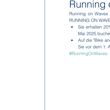
Running 
Running on Waves h
Hapag-Lloyd Cruises
HX Expe
RUNNING ON WAVE
Sie erhalten 20
Mai 2025 buche
Poseidon Expeditions
Regent
Auf die "Bike a
Sie vor dem 1. 
#RunningOnWaves
Sea Cloud Cruises
SeaDream 
The Ritz-Carlton Yacht Collection