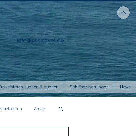
info@ssstravel.de
Kreuzfahrten suchen & buchen
Schiffsbewertungen
News
reuzfahrten
Aman
Four Seasons Yachts