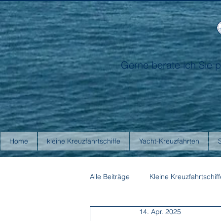
Gerne berate ich Sie p
Home
kleine Kreuzfahrtschiffe
Yacht-Kreuzfahrten
Alle Beiträge
Kleine Kreuzfahrtschiff
14. Apr. 2025
Antarctica21
Aurora Expediti