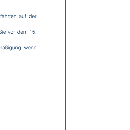
hrten auf der 
x Reisen
Ponant
ie vor dem 15. 
Scenic
Seabourn
rmäßigung, wenn 
s
Swan Hellenic