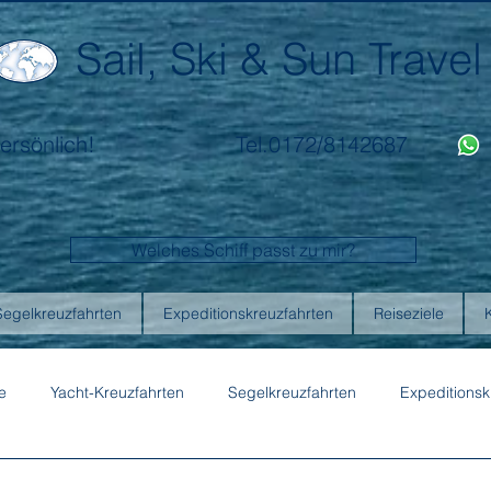
Sail, Ski & Sun Travel
ersönlich!
Tel.0172/8142687
Welches Schiff passt zu mir?
Segelkreuzfahrten
Expeditionskreuzfahrten
Reiseziele
e
Yacht-Kreuzfahrten
Segelkreuzfahrten
Expeditionsk
ons
Australis
Celebrity Cruises
Emerald Cruises