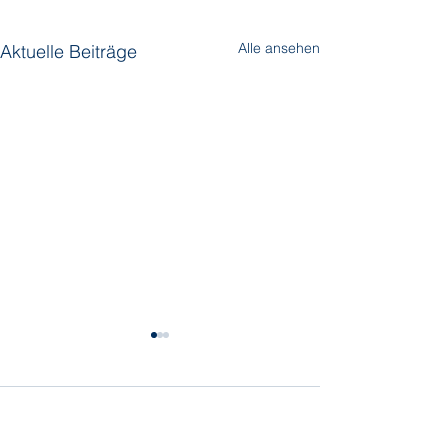
Alle ansehen
Aktuelle Beiträge
Kommentare
Silversea