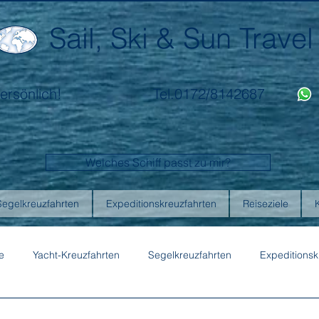
Sail, Ski & Sun Travel
ersönlich!
Tel.0172/8142687
Welches Schiff passt zu mir?
Segelkreuzfahrten
Expeditionskreuzfahrten
Reiseziele
e
Yacht-Kreuzfahrten
Segelkreuzfahrten
Expeditionsk
ons
Australis
Celebrity Cruises
Emerald Cruises