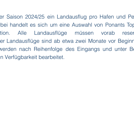
er Saison 2024/25 ein Landausflug pro Hafen und Per
ditions
Orient Express
Paul Gauguin Cruises
Phoeni
erbei handelt es sich um eine Auswahl von Ponants Top
nation. Alle Landausflüge müssen vorab reserv
er Landausflüge sind ab etwa zwei Monate vor Beginn 
 Seven Seas Cruises
Running on Waves
Sailing-Classics
werden nach Reihenfolge des Eingangs und unter Ber
n Verfügbarkeit bearbeitet.
Yacht Club
Silhouette Cruises
Silversea
Star Clipper