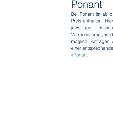
Ponant
Bei Ponant ist ab d
Hapag-Lloyd Cruises
HX Expe
Preis enthalten. Hi
jeweiligen Desti
Vorreservierungen d
Poseidon Expeditions
Regent
möglich. Anfragen 
einer entsprechende
#Ponant
Sea Cloud Cruises
SeaDream 
The Ritz-Carlton Yacht Collection