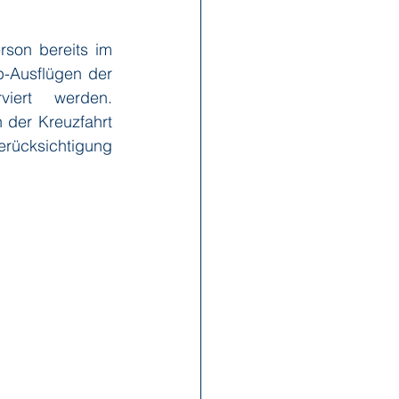
son bereits im 
x Reisen
Ponant
-Ausflügen der 
iert werden. 
der Kreuzfahrt 
Scenic
Seabourn
ücksichtigung 
s
Swan Hellenic