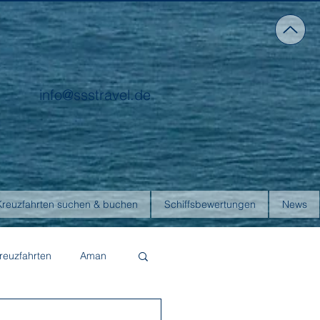
info@ssstravel.de
Kreuzfahrten suchen & buchen
Schiffsbewertungen
News
reuzfahrten
Aman
Four Seasons Yachts