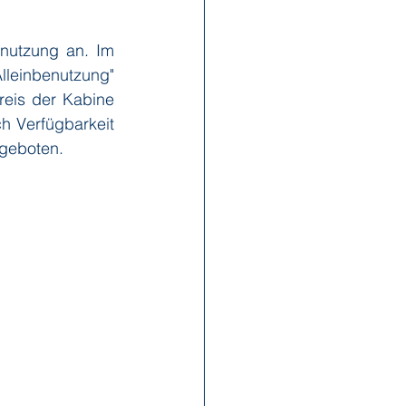
nutzung an. Im 
x Reisen
Ponant
lleinbenutzung" 
eis der Kabine 
h Verfügbarkeit 
Scenic
Seabourn
ngeboten.
s
Swan Hellenic