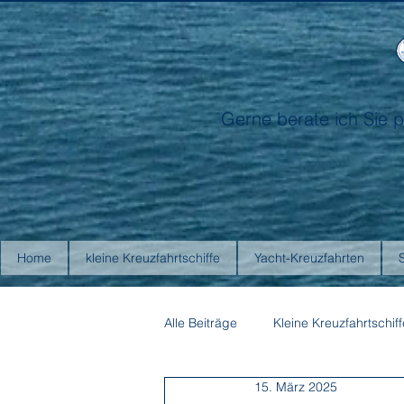
Gerne berate ich Sie p
Home
kleine Kreuzfahrtschiffe
Yacht-Kreuzfahrten
Alle Beiträge
Kleine Kreuzfahrtschiff
15. März 2025
Antarctica21
Aurora Expediti