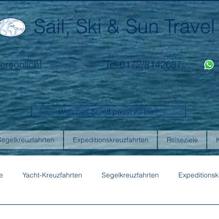
Sail, Ski & Sun Travel
ersönlich!
Tel.0172/8142687
Welches Schiff passt zu mir?
Segelkreuzfahrten
Expeditionskreuzfahrten
Reiseziele
e
Yacht-Kreuzfahrten
Segelkreuzfahrten
Expeditionsk
ons
Australis
Celebrity Cruises
Emerald Cruises