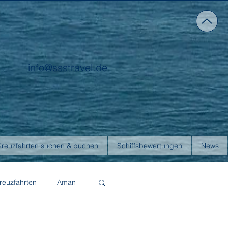
info@ssstravel.de
Kreuzfahrten suchen & buchen
Schiffsbewertungen
News
reuzfahrten
Aman
Four Seasons Yachts