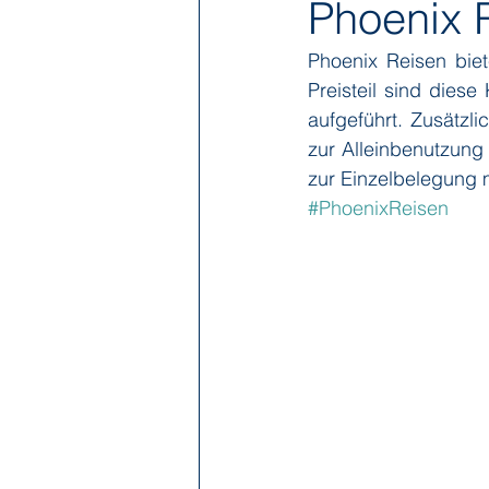
Phoenix 
Phoenix Reisen bie
Hapag-Lloyd Cruises
HX Expe
Preisteil sind diese
aufgeführt. Zusätzl
zur Alleinbenutzung
Poseidon Expeditions
Regent
zur Einzelbelegung 
#PhoenixReisen
Sea Cloud Cruises
SeaDream 
The Ritz-Carlton Yacht Collection