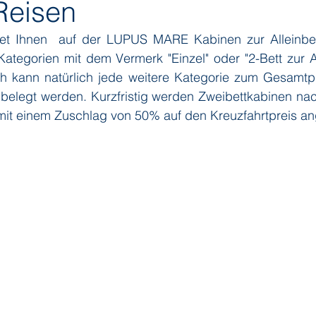
Reisen
tet Ihnen  auf der LUPUS MARE Kabinen zur Alleinbe
ditions
Orient Express
Paul Gauguin Cruises
Phoeni
 Kategorien mit dem Vermerk "Einzel" oder "2-Bett zur A
ich kann natürlich jede weitere Kategorie zum Gesamtpr
 belegt werden. Kurzfristig werden Zweibettkabinen nac
 Seven Seas Cruises
Running on Waves
Sailing-Classics
mit einem Zuschlag von 50% auf den Kreuzfahrtpreis a
Yacht Club
Silhouette Cruises
Silversea
Star Clipper