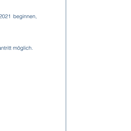
2021 beginnen, 
x Reisen
Ponant
Scenic
Seabourn
tritt möglich.
s
Swan Hellenic