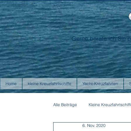
Gerne berate ich Sie p
Home
kleine Kreuzfahrtschiffe
Yacht-Kreuzfahrten
Alle Beiträge
Kleine Kreuzfahrtschiff
6. Nov. 2020
Antarctica21
Aurora Expediti