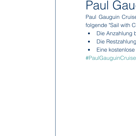
Paul Gau
Paul Gauguin Cruise
Hapag-Lloyd Cruises
HX Expe
folgende "Sail with
Die Anzahlung b
Die Restzahlung 
Poseidon Expeditions
Regent
Eine kostenlose
#PaulGauguinCruise
Sea Cloud Cruises
SeaDream 
The Ritz-Carlton Yacht Collection