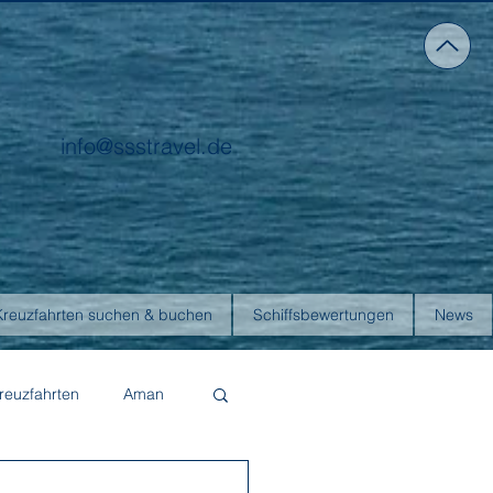
info@ssstravel.de
Kreuzfahrten suchen & buchen
Schiffsbewertungen
News
reuzfahrten
Aman
Four Seasons Yachts