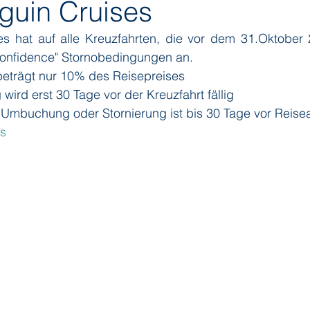
guin Cruises
s hat auf alle Kreuzfahrten, die vor dem 31.Oktober 
ditions
Orient Express
Paul Gauguin Cruises
Phoeni
 Confidence" Stornobedingungen an.
eträgt nur 10% des Reisepreises
wird erst 30 Tage vor der Kreuzfahrt fällig
 Seven Seas Cruises
Running on Waves
Sailing-Classics
 Umbuchung oder Stornierung ist bis 30 Tage vor Reisean
s
Yacht Club
Silhouette Cruises
Silversea
Star Clipper