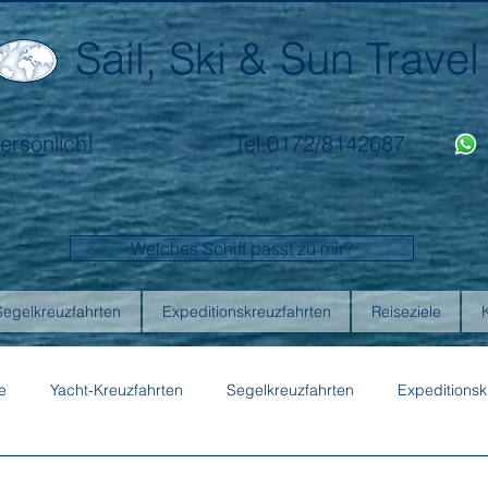
Sail, Ski & Sun Travel
ersönlich!
Tel.0172/8142687
Welches Schiff passt zu mir?
Segelkreuzfahrten
Expeditionskreuzfahrten
Reiseziele
e
Yacht-Kreuzfahrten
Segelkreuzfahrten
Expeditionsk
ons
Australis
Celebrity Cruises
Emerald Cruises