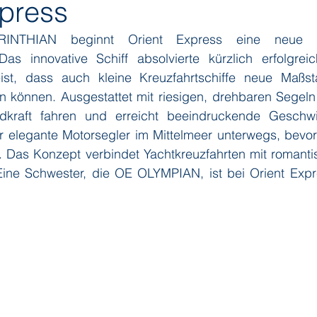
xpress
NTHIAN beginnt Orient Express eine neue Ära
ditions
Orient Express
Paul Gauguin Cruises
Phoeni
Das innovative Schiff absolvierte kürzlich erfolgreic
st, dass auch kleine Kreuzfahrtschiffe neue Maßst
en können. Ausgestattet mit riesigen, drehbaren Segeln
 Seven Seas Cruises
Running on Waves
Sailing-Classics
ndkraft fahren und erreicht beeindruckende Geschwi
 elegante Motorsegler im Mittelmeer unterwegs, bevor e
t. Das Konzept verbindet Yachtkreuzfahrten mit romanti
Yacht Club
Silhouette Cruises
Silversea
Star Clipper
ine Schwester, die OE OLYMPIAN, ist bei Orient Expr