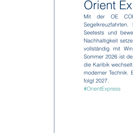
Orient E
Mit der OE CORI
Hapag-Lloyd Cruises
HX Expe
Segelkreuzfahrten. 
Seetests und bewei
Nachhaltigkeit setz
Poseidon Expeditions
Regent
vollständig mit Wi
Sommer 2026 ist der
die Karibik wechsel
Sea Cloud Cruises
SeaDream 
moderner Technik. E
folgt 2027.
#OrientExpress
The Ritz-Carlton Yacht Collection