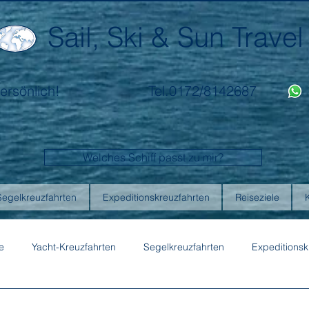
Sail, Ski & Sun Travel
ersönlich!
Tel.0172/8142687
Welches Schiff passt zu mir?
Segelkreuzfahrten
Expeditionskreuzfahrten
Reiseziele
e
Yacht-Kreuzfahrten
Segelkreuzfahrten
Expeditionsk
ons
Australis
Celebrity Cruises
Emerald Cruises