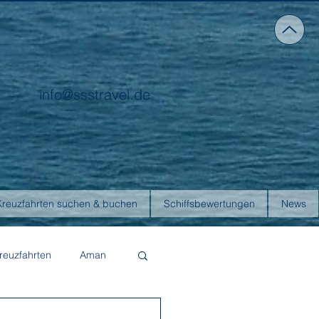
info@ssstravel.de
Kreuzfahrten suchen & buchen
Schiffsbewertungen
News
reuzfahrten
Aman
Four Seasons Yachts