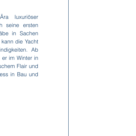
 luxuriöser 
x Reisen
Ponant
h seine ersten 
äbe in Sachen 
 kann die Yacht 
Scenic
Seabourn
ndigkeiten. Ab 
r im Winter in 
schem Flair und 
s
Swan Hellenic
ess in Bau und 