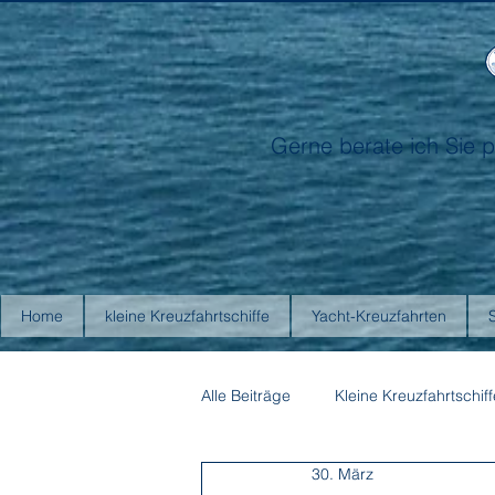
Gerne berate ich Sie p
Home
kleine Kreuzfahrtschiffe
Yacht-Kreuzfahrten
Alle Beiträge
Kleine Kreuzfahrtschiff
30. März
Antarctica21
Aurora Expediti