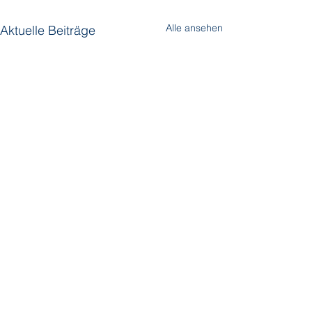
Alle ansehen
Aktuelle Beiträge
Kommentare
Silversea