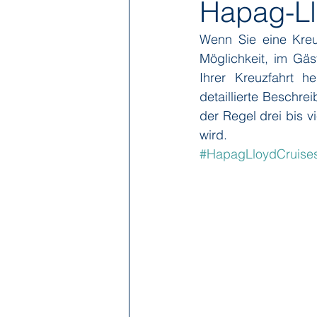
Hapag-Ll
Wenn Sie eine Kreu
Hapag-Lloyd Cruises
HX Expe
Möglichkeit, im Gä
Ihrer Kreuzfahrt h
detaillierte Beschre
Poseidon Expeditions
Regent
der Regel drei bis 
wird.
#HapagLloydCruise
Sea Cloud Cruises
SeaDream 
The Ritz-Carlton Yacht Collection