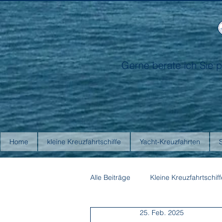
Gerne berate ich Sie p
Home
kleine Kreuzfahrtschiffe
Yacht-Kreuzfahrten
Alle Beiträge
Kleine Kreuzfahrtschiff
25. Feb. 2025
Antarctica21
Aurora Expediti