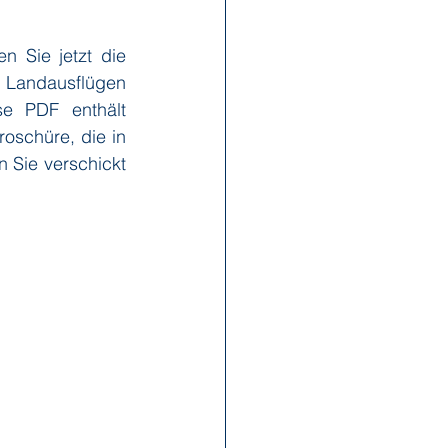
 Sie jetzt die 
x Reisen
Ponant
 Landausflügen 
e PDF enthält 
oschüre, die in 
Scenic
Seabourn
 Sie verschickt 
s
Swan Hellenic