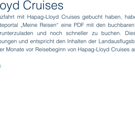
oyd Cruises
zfahrt mit Hapag-Lloyd Cruises gebucht haben, haben
ditions
Orient Express
Paul Gauguin Cruises
Phoeni
steportal „Meine Reisen“ eine PDF mit den buchbaren
erunterzuladen und noch schneller zu buchen. Dies
ibungen und entspricht den Inhalten der Landausflugsbr
 Seven Seas Cruises
Running on Waves
Sailing-Classics
vier Monate vor Reisebeginn von Hapag-Lloyd Cruises an
s
Yacht Club
Silhouette Cruises
Silversea
Star Clipper