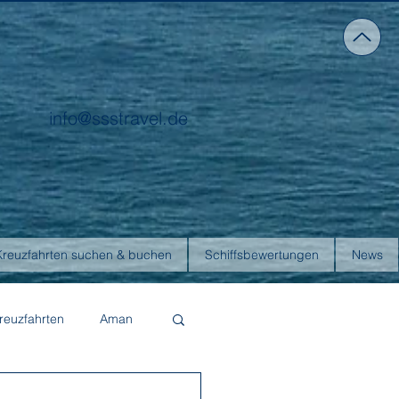
info@ssstravel.de
Kreuzfahrten suchen & buchen
Schiffsbewertungen
News
reuzfahrten
Aman
Four Seasons Yachts