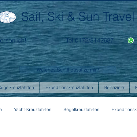
Sail, Ski & Sun Travel
ersönlich!
Tel.0172/8142687
Welches Schiff passt zu mir?
Segelkreuzfahrten
Expeditionskreuzfahrten
Reiseziele
e
Yacht-Kreuzfahrten
Segelkreuzfahrten
Expeditionsk
ons
Australis
Celebrity Cruises
Emerald Cruises