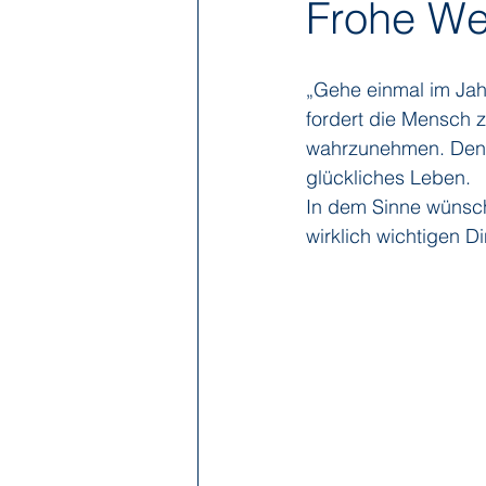
Frohe We
Hapag-Lloyd Cruises
HX Expe
„Gehe einmal im Jah
fordert die Mensch 
wahrzunehmen. Denn 
Poseidon Expeditions
Regent
glückliches Leben. 
In dem Sinne wünsch
wirklich wichtigen 
Sea Cloud Cruises
SeaDream 
The Ritz-Carlton Yacht Collection