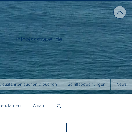
info@ssstravel.de
Kreuzfahrten suchen & buchen
Schiffsbewertungen
News
reuzfahrten
Aman
Four Seasons Yachts