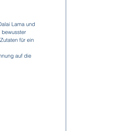
x Reisen
Ponant
 Dalai Lama und 
d bewusster 
utaten für ein 
Scenic
Seabourn
nnung auf die 
s
Swan Hellenic