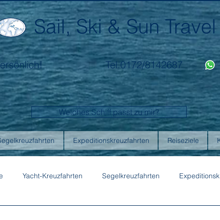
Sail, Ski & Sun Travel
ersönlich!
Tel.0172/8142687
Welches Schiff passt zu mir?
Segelkreuzfahrten
Expeditionskreuzfahrten
Reiseziele
e
Yacht-Kreuzfahrten
Segelkreuzfahrten
Expeditionsk
ons
Australis
Celebrity Cruises
Emerald Cruises