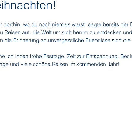
ihnachten!
ditions
Orient Express
Paul Gauguin Cruises
Phoeni
r dorthin, wo du noch niemals warst“ sagte bereits der
zu Reisen auf, die Welt um sich herum zu entdecken un
die Erinnerung an unvergessliche Erlebnisse sind die Z
 Seven Seas Cruises
Running on Waves
Sailing-Classics
e ich Ihnen frohe Festtage, Zeit zur Entspannung, Besi
Dinge und viele schöne Reisen im kommenden Jahr!
Yacht Club
Silhouette Cruises
Silversea
Star Clipper