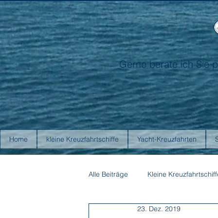
Gerne berate ich Sie p
Home
kleine Kreuzfahrtschiffe
Yacht-Kreuzfahrten
Alle Beiträge
Kleine Kreuzfahrtschiff
23. Dez. 2019
Antarctica21
Aurora Expediti