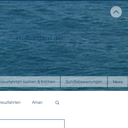
info@ssstravel.de
Kreuzfahrten suchen & buchen
Schiffsbewertungen
News
reuzfahrten
Aman
Four Seasons Yachts