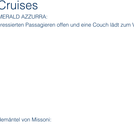
Cruises
 EMERALD AZZURRA:
ditions
Orient Express
Paul Gauguin Cruises
Phoeni
eressierten Passagieren offen und eine Couch lädt zum V
 Seven Seas Cruises
Running on Waves
Sailing-Classics
Yacht Club
Silhouette Cruises
Silversea
Star Clipper
emäntel von Missoni: