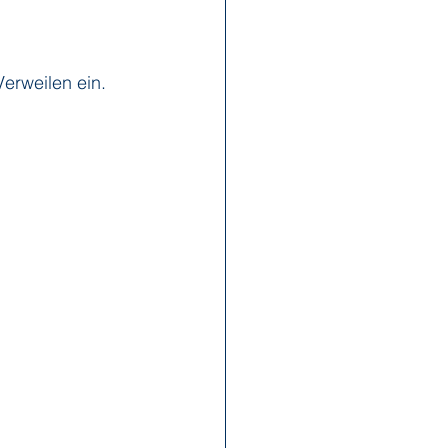
x Reisen
Ponant
erweilen ein.
Scenic
Seabourn
s
Swan Hellenic