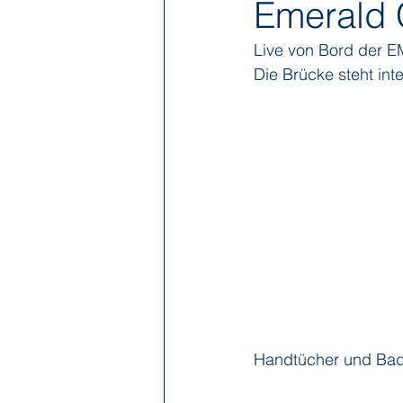
Emerald 
Live von Bord der
Hapag-Lloyd Cruises
HX Expe
Die Brücke steht int
Poseidon Expeditions
Regent
Sea Cloud Cruises
SeaDream 
The Ritz-Carlton Yacht Collection
Handtücher und Bad