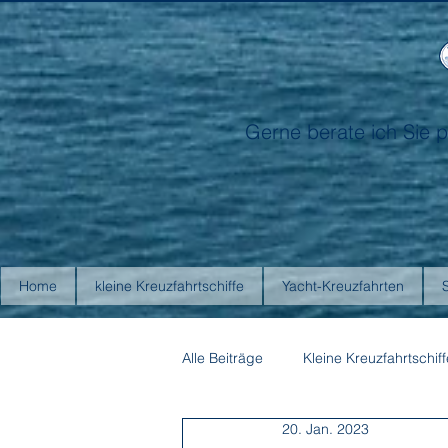
Gerne berate ich Sie p
Home
kleine Kreuzfahrtschiffe
Yacht-Kreuzfahrten
Alle Beiträge
Kleine Kreuzfahrtschiff
20. Jan. 2023
Antarctica21
Aurora Expediti