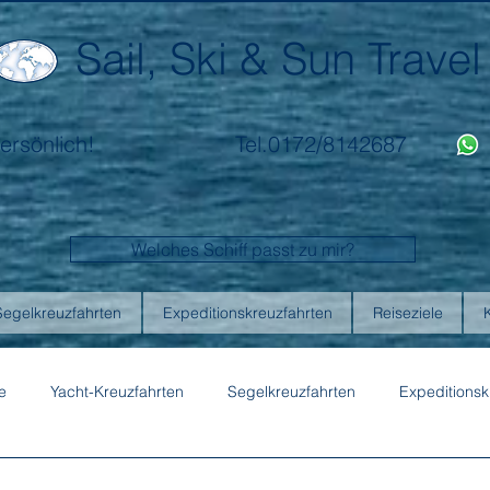
Sail, Ski & Sun Travel
ersönlich!
Tel.0172/8142687
Welches Schiff passt zu mir?
Segelkreuzfahrten
Expeditionskreuzfahrten
Reiseziele
e
Yacht-Kreuzfahrten
Segelkreuzfahrten
Expeditionsk
ons
Australis
Celebrity Cruises
Emerald Cruises