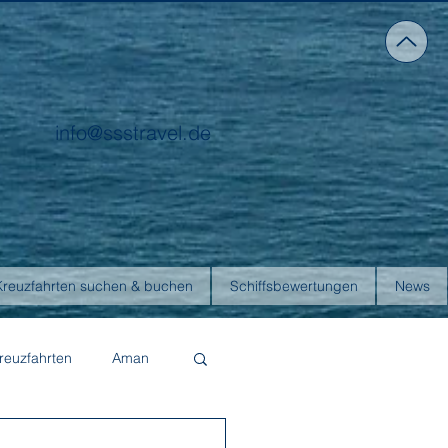
info@ssstravel.de
Kreuzfahrten suchen & buchen
Schiffsbewertungen
News
reuzfahrten
Aman
Four Seasons Yachts