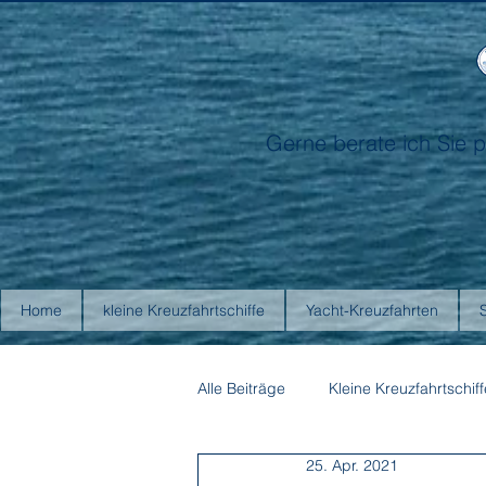
Gerne berate ich Sie p
Home
kleine Kreuzfahrtschiffe
Yacht-Kreuzfahrten
Alle Beiträge
Kleine Kreuzfahrtschiff
25. Apr. 2021
Antarctica21
Aurora Expediti