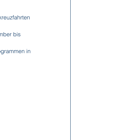
kreuzfahrten 
x Reisen
Ponant
mber bis 
Scenic
Seabourn
rogrammen in 
s
Swan Hellenic