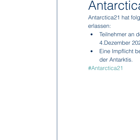
Antarcti
Antarctica21 hat fo
Hapag-Lloyd Cruises
HX Expe
erlassen:
Teilnehmer an d
4.Dezember 202
Poseidon Expeditions
Regent
Eine Impflicht 
der Antarktis.
#Antarctica21
Sea Cloud Cruises
SeaDream 
The Ritz-Carlton Yacht Collection