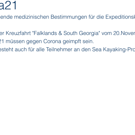
ca21
lgende medizinischen Bestimmungen für die Expeditions
ditions
Orient Express
Paul Gauguin Cruises
Phoeni
er Kreuzfahrt "Falklands & South Georgia" vom 20.Nove
1 müssen gegen Corona geimpft sein.
 Seven Seas Cruises
Running on Waves
Sailing-Classics
besteht auch für alle Teilnehmer an den Sea Kayaking-P
Yacht Club
Silhouette Cruises
Silversea
Star Clipper