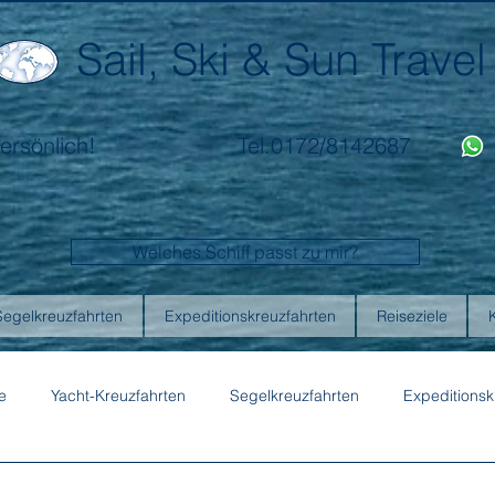
Sail, Ski & Sun Travel
ersönlich!
Tel.0172/8142687
Welches Schiff passt zu mir?
Segelkreuzfahrten
Expeditionskreuzfahrten
Reiseziele
e
Yacht-Kreuzfahrten
Segelkreuzfahrten
Expeditionsk
ons
Australis
Celebrity Cruises
Emerald Cruises