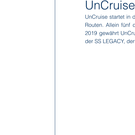
UnCruise
UnCruise startet in 
Hapag-Lloyd Cruises
HX Expe
Routen. Allein fünf
2019 gewährt UnCrui
der SS LEGACY, d
Poseidon Expeditions
Regent
Sea Cloud Cruises
SeaDream 
The Ritz-Carlton Yacht Collection