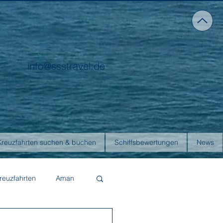
info@ssstravel.de
Kreuzfahrten suchen & buchen
Schiffsbewertungen
News
reuzfahrten
Aman
Four Seasons Yachts