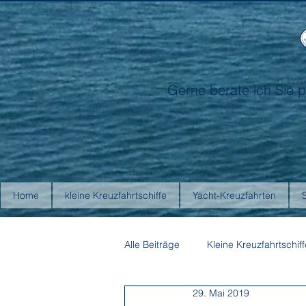
Gerne berate ich Sie p
Home
kleine Kreuzfahrtschiffe
Yacht-Kreuzfahrten
Alle Beiträge
Kleine Kreuzfahrtschiff
29. Mai 2019
Antarctica21
Aurora Expediti