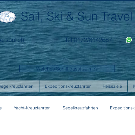
Sail, Ski & Sun Travel
ersönlich!
Tel.0172/8142687
Welches Schiff passt zu mir?
Segelkreuzfahrten
Expeditionskreuzfahrten
Reiseziele
e
Yacht-Kreuzfahrten
Segelkreuzfahrten
Expeditionsk
ons
Australis
Celebrity Cruises
Emerald Cruises