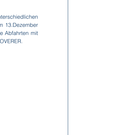
terschiedlichen 
x Reisen
Ponant
um 13.Dezember 
 Abfahrten mit 
COVERER.
Scenic
Seabourn
s
Swan Hellenic