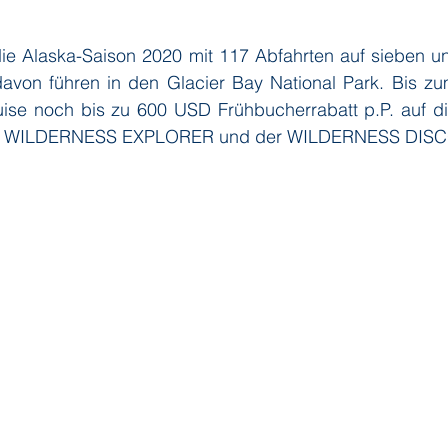
die Alaska-Saison 2020 mit 117 Abfahrten auf sieben un
ditions
Orient Express
Paul Gauguin Cruises
Phoeni
 davon führen in den Glacier Bay National Park. Bis z
se noch bis zu 600 USD Frühbucherrabatt p.P. auf die
er WILDERNESS EXPLORER und der WILDERNESS DIS
 Seven Seas Cruises
Running on Waves
Sailing-Classics
Yacht Club
Silhouette Cruises
Silversea
Star Clipper