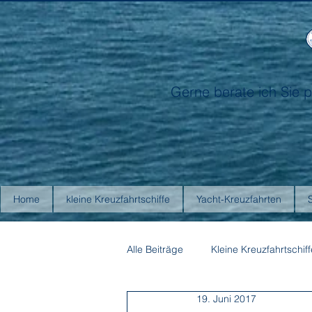
Gerne berate ich Sie p
Home
kleine Kreuzfahrtschiffe
Yacht-Kreuzfahrten
Alle Beiträge
Kleine Kreuzfahrtschiff
19. Juni 2017
Antarctica21
Aurora Expediti