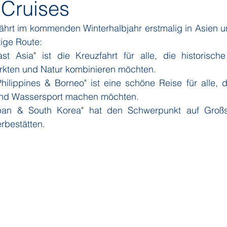
 Cruises
rt im kommenden Winterhalbjahr erstmalig in Asien und
ditions
Orient Express
Paul Gauguin Cruises
Phoeni
ige Route:
st Asia" ist die Kreuzfahrt für alle, die historische 
rkten und Natur kombinieren möchten.
 Seven Seas Cruises
Running on Waves
Sailing-Classics
hilippines & Borneo" ist eine schöne Reise für alle, di
nd Wassersport machen möchten.
apan & South Korea" hat den Schwerpunkt auf Großs
Yacht Club
Silhouette Cruises
Silversea
Star Clipper
rbestätten.