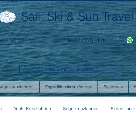
Sail, Ski & Sun Travel
ersönlich!
Tel.0172/8142687
Welches Schiff passt zu mir?
Segelkreuzfahrten
Expeditionskreuzfahrten
Reiseziele
e
Yacht-Kreuzfahrten
Segelkreuzfahrten
Expeditionsk
ons
Australis
Celebrity Cruises
Emerald Cruises