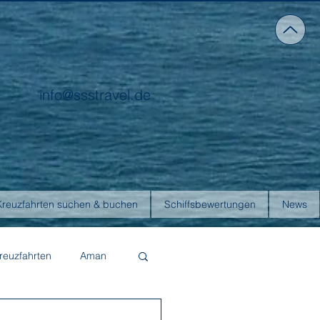
info@ssstravel.de
Kreuzfahrten suchen & buchen
Schiffsbewertungen
News
reuzfahrten
Aman
Four Seasons Yachts