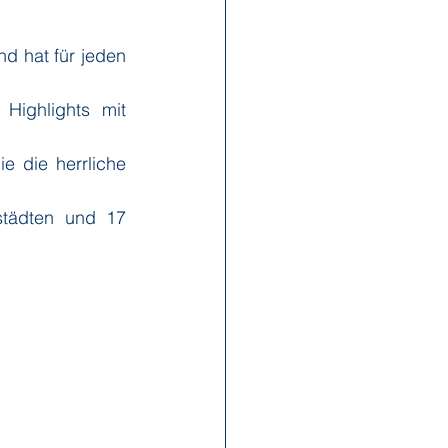
 hat für jeden 
x Reisen
Ponant
Highlights mit 
Scenic
Seabourn
e die herrliche 
tädten und 17 
s
Swan Hellenic