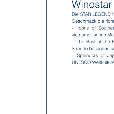
Windstar
Die STAR LEGEND fäh
Hapag-Lloyd Cruises
HX Expe
Geschmack die richt
- "Icons of Southea
vietnamesischen Mä
Poseidon Expeditions
Regent
- "The Best of the P
Strände besuchen u
- "Splendors of J
Sea Cloud Cruises
SeaDream 
UNESCO Weltkulture
The Ritz-Carlton Yacht Collection