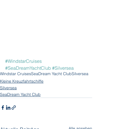
#WindstarCruises
#SeaDreamYachtClub
#Silversea
Windstar Cruises
SeaDream Yacht Club
Silversea
Kleine Kreuzfahrtschiffe
Silversea
SeaDream Yacht Club
Alle ansehen