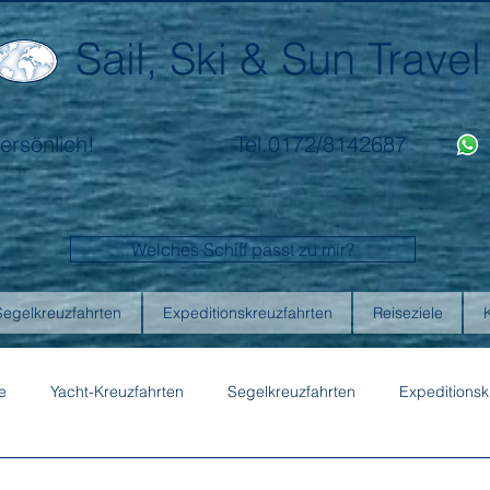
Sail, Ski & Sun Travel
ersönlich!
Tel.0172/8142687
Welches Schiff passt zu mir?
Segelkreuzfahrten
Expeditionskreuzfahrten
Reiseziele
e
Yacht-Kreuzfahrten
Segelkreuzfahrten
Expeditionsk
ons
Australis
Celebrity Cruises
Emerald Cruises