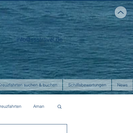
info@ssstravel.de
Kreuzfahrten suchen & buchen
Schiffsbewertungen
News
reuzfahrten
Aman
Four Seasons Yachts