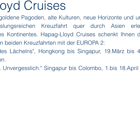
oyd Cruises
oldene Pagoden, alte Kulturen, neue Horizonte und urba
ditions
Orient Express
Paul Gauguin Cruises
Phoeni
slungsreichen Kreuzfahrt quer durch Asien erl
es Kontinentes. Hapag-Lloyd Cruises schenkt Ihnen d
en beiden Kreuzfahrten mit der EUROPA 2:
 Seven Seas Cruises
Running on Waves
Sailing-Classics
on.
h. Unvergesslich." Singapur bis Colombo, 1.bis 18.April
Yacht Club
Silhouette Cruises
Silversea
Star Clipper