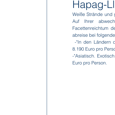
Hapag-Ll
Weiße Strände und g
Hapag-Lloyd Cruises
HX Expe
Auf Ihrer abwech
Facettenreichtum d
abreise bei folgend
Poseidon Expeditions
Regent
 -"In den Ländern des Lächelns", Hongkong bis Singapur, 19.März bis 4.April 2017, ab 
8.190 Euro pro Pers
-"Asiatisch. Exotisc
Sea Cloud Cruises
SeaDream 
Euro pro Person.
The Ritz-Carlton Yacht Collection