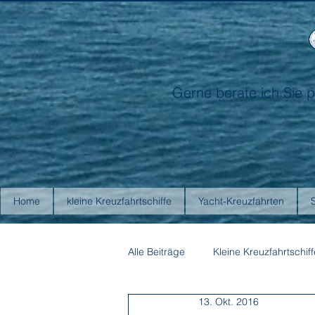
Gerne berate ich Sie p
Home
kleine Kreuzfahrtschiffe
Yacht-Kreuzfahrten
Alle Beiträge
Kleine Kreuzfahrtschiff
13. Okt. 2016
Antarctica21
Aurora Expediti