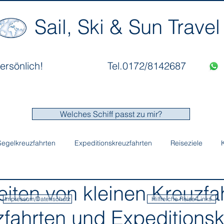
Sail, Ski & Sun Travel
ersönlich!
Tel.0172/8142687
Welches Schiff passt zu mir?
Segelkreuzfahrten
Expeditionskreuzfahrten
Reiseziele
en von kleinen Kreuzfahr
Impressum/Datenschutz
Hilfreiche Reise-Links
fahrten und Expeditionsk