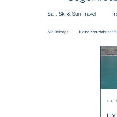
Sail, Ski & Sun Travel
Tr
Alle Beiträge
Kleine Kreuzfahrtschiff
Antarctica21
Aurora Expediti
Hapag-Lloyd Cruises
HX Expe
Poseidon Expeditions
Regent
3. Juli
HX 
Sea Cloud Cruises
SeaDream 