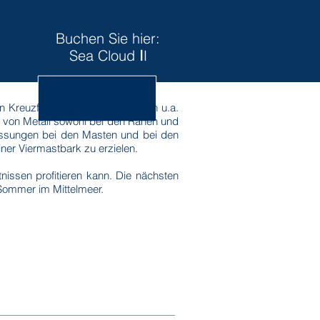
Buchen Sie hier:
Sea C
loud
I
I
n Kreuzfahrer gebaut. Es wurden u.a.
, von Metall sowohl bei den Rahen und
messungen bei den Masten und bei den
ner Viermastbark zu erzielen.
issen profitieren kann. Die nächsten
 Sommer im Mittelmeer.