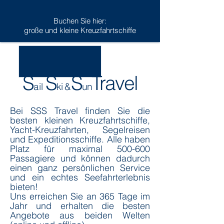
Buchen Sie hier:
große und kleine Kreuzfahrtschiffe
S
S
S
Travel
ail
k
i
&
un
Bei SSS Travel finden Sie die
besten kleinen Kreuzfahrtschiffe,
Yacht-Kreuzfahrten, Segelreisen
und Expeditionsschiffe. Alle haben
Platz für maximal 500-600
Passagiere und können dadurch
einen ganz persönlichen Service
und ein echtes Seefahrterlebnis
bieten!
Uns erreichen Sie an 365 Tage im
Jahr und erhalten die besten
Angebote aus beiden Welten