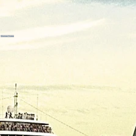
eer
Silversea Cruises
merika