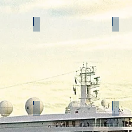
Westeuropa
Mittelm
Nordamerika
Mittela