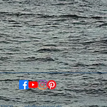
/472820
info@ssstravel.de