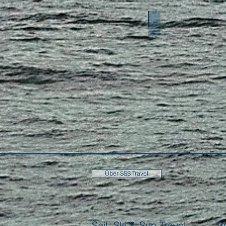
Asien
Über SSS Travel
Sail, Ski & Sun Travel
Tr