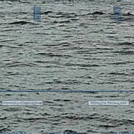
Indischer Ozean
Afrika
Impressum/Datenschutz
Hilfreiche Reise-Links
ogerstr.40
Tel.089