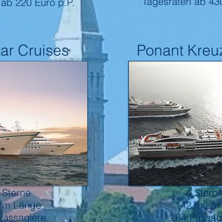
Tagesraten ab 430
ab 220 Euro p.P.
ar Cruises
Ponant Kreu
Ponant
 Sterne
4 Stern
 m Länge
142 m Lä
Passagiere
264 Passag