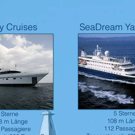
ty Cruises
SeaDream Ya
kleine Kreuzfahrtschiffe
Windstar Cruis
5 Stern
 Sterne
108 m Lä
8 m Länge
112 Passag
 Passagiere