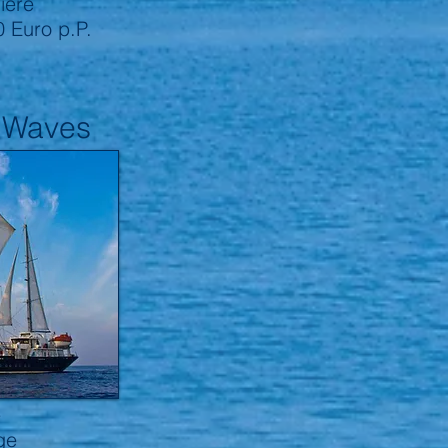
iere
0 Euro p.P.
 Waves
reuzfahrten
e
ge