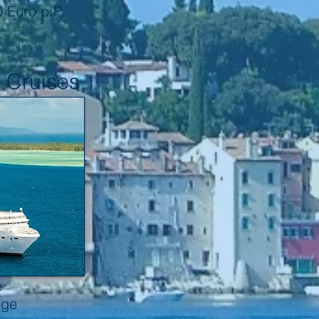
 Euro p.P.
 Cruises
e
nge