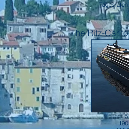
Tagesraten
The Ritz-Carlto
Ritz Yac
5
190