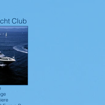
cht Club
es
e
nge
iere