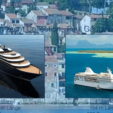
 ab 20
0 Euro p.P.
Tagesraten ab 430
n Yacht Collection
Paul Gauguin
ht
4 Stern
 Sterne
154 m Lä
 m Länge