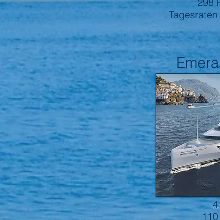
298 
Tagesraten
Emera
Emerald Yacht Cruises
kleine Kr
4
110