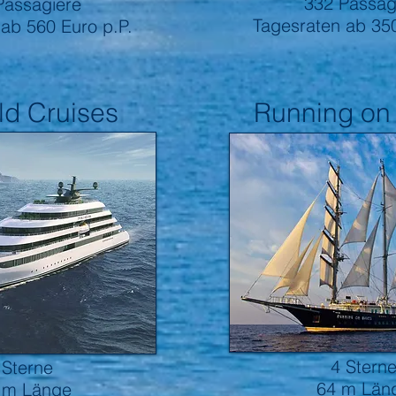
332 Passag
Passagiere
Tagesraten ab 35
 ab 560
Euro p.P.
ld Cruises
Running on
Segelk
euzfahrtschiffe
4 Stern
 Sterne
64 m Län
 m Länge