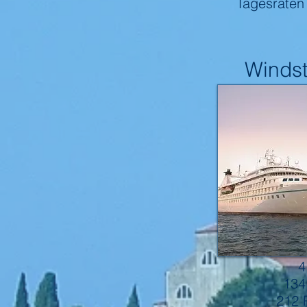
Tagesraten 
Windst
4
134
212 