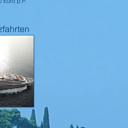
 Euro p.P.
zfahrten
e
nge
iere