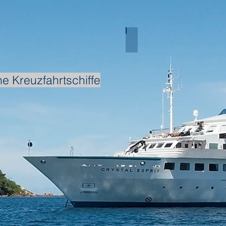
lmeer
Indischer Ozean
ne Kreuzfahrtschiffe
lamerika