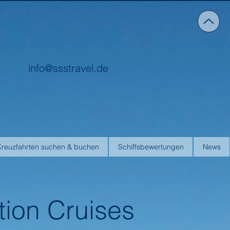
info@ssstravel.de
Kreuzfahrten suchen & buchen
Schiffsbewertungen
News
tion Cruises